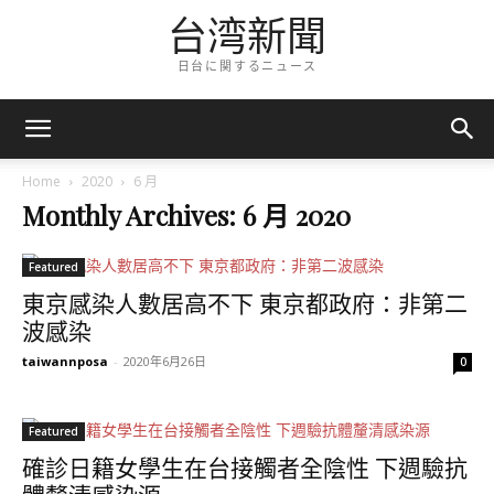
台湾新聞
日台に関するニュース
Home
2020
6 月
Monthly Archives: 6 月 2020
Featured
東京感染人數居高不下 東京都政府：非第二
波感染
taiwannposa
-
2020年6月26日
0
Featured
確診日籍女學生在台接觸者全陰性 下週驗抗