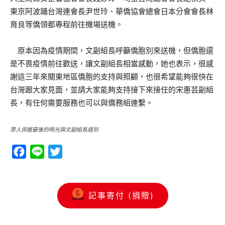
東京阿波踊台灣連會長尹世玲、華僑協會總會日本分會會長林
育良等僑領都專程前往機場送機。
原本因為疫情期間，文副組長呼籲僑胞別來送機，但僑胞還
是不畏疫情前往歡送，讓文副組長相當感動，她也表示，很感
謝這三年來關東地區僑胞的支持與照顧，也很希望能夠很快在
台灣跟大家見面，並請大家能夠支持接下來接任的宋惠芸副組
長，有任何需要服務也可以與僑務組連繫。
眾人保握最後的時光與文副組長道別
Facebook
Line
Twitter
記事寄付 (捐贈)