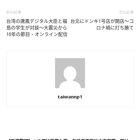
前の記事
次の記事
台湾の唐鳳デジタル大臣と福
台北にドンキ1号店が開店～コ
島の学生が対談～大震災から
ロナ禍に打ち勝て
10年の節目、オンライン配信
taiwannp1