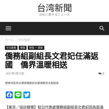
台湾新聞
日台に関するニュース
ホーム
中文報導
中文報導
華僑
華僑 ー 関東
僑務組副組長文君妃任滿返
國 僑界溫暖相送
2021年1月15日
0
關東地區多位僑領僑胞前往機場歡送文副組長
Facebook
Line
Twitter
【東京／採訪報導】駐日代表處僑務組副組長文君妃因為屆滿