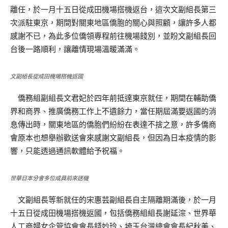
離任，於一月十五日從成田機場搭機返台，這次文副組長第三
次派駐東京，期間對關東地區僑胞的關心與照顧，讓許多人都
感謝不已，為此多位僑領專程前往機場餞別，並盼文副組長回
台後一路順利，讓離情現場溫暖滿滿。
文副組長從成田機場搭機返國
僑務組副組長文君妃於四年前抵達東京就任，期間在輔助僑
界和商界、推廣僑務工作上不遺餘力，當任期屆滿要返國的消
息傳出時，關東地區的僑胞們紛紛在表達不捨之意，許多僑商
會原本也想舉辦歡送會來感謝文副組長，但因為日本疫情的影
響，只能透過通訊軟體給予祝福。
世華日本分會多位成員前來送機
文副組長等新就任的宋惠芸副組長自主隔離期滿後，於一月
十五日從成田機場搭機返國，包括僑務組組長謝延淙、世界華
人工商婦女企管協會會長錢妙玲、埼玉台灣總會會長紀秋美、