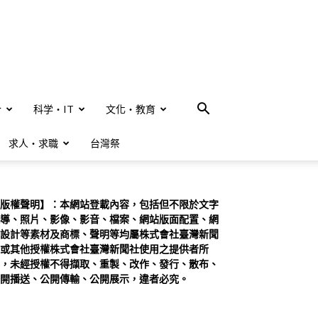
合
科学・IT
文化・教育
求人・求職
台灣祭
版權聲明】：本網站登載內容，包括但不限於文字
導、照片、影像、影音、檔案、網站版面配置、網
設計等素材及商標、聲明等均屬株式會社臺灣新聞
或其他授權株式會社臺灣新聞社使用之提供者所
，未經授權不得擷取、重製、改作、發行、散布、
開播送、公開傳輸、公開展示，違者必究。