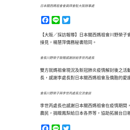
日本關西媽祖會會員拜會駐大阪辦事處
Facebook
Line
Twitter
【大阪／採訪報導】日本關西媽祖會川野榮子
接見，楊慧萍僑務秘書陪同。
會長川野榮子致贈感謝狀給李世丙處長
雙方就媽祖會現況及新冠肺炎疫情解封後之活
長，感謝李處長對日本關西媽祖會及僑胞的愛
會長川野榮子與李世丙處長交流會談
李世丙處長也感謝日本關西媽祖會在疫情期間
農民，捐贈鳳梨給日本各界等，協助拓展台日
Facebook
Line
Twitter