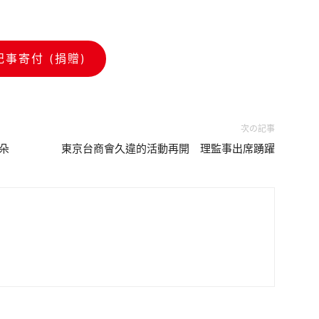
記事寄付 (捐贈)
次の記事
花朵
東京台商會久違的活動再開 理監事出席踴躍