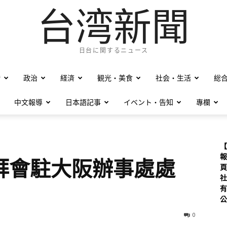
台湾新聞
日台に関するニュース
僑
政治
経済
観光・美食
社会・生活
総
中文報導
日本語記事
イベント・告知
專欄
【
報
拜會駐大阪辦事處處
頁
社
有
公
0