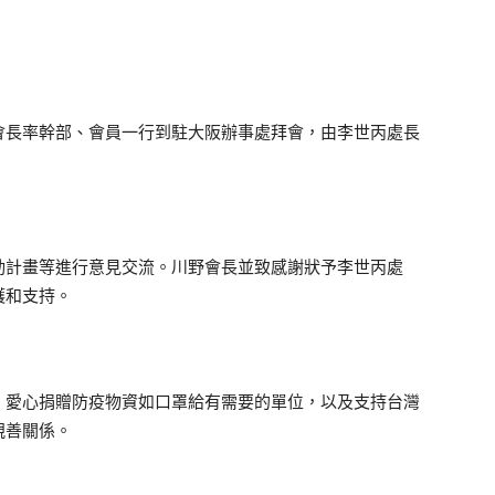
會長率幹部、會員一行到駐大阪辦事處拜會，由李世丙處長
動計畫等進行意見交流。川野會長並致感謝狀予李世丙處
護和支持。
，愛心捐贈防疫物資如口罩給有需要的單位，以及支持台灣
親善關係。