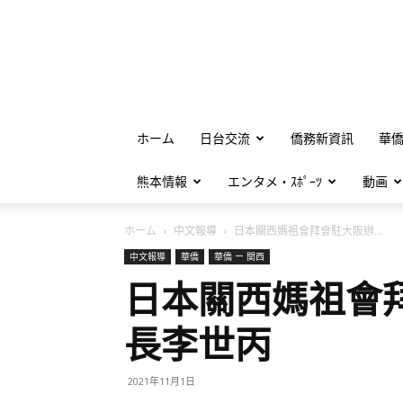
ホーム
日台交流
僑務新資訊
華
熊本情報
エンタメ・ｽﾎﾟｰﾂ
動画
ホーム
中文報導
日本關西媽祖會拜會駐大阪辦...
中文報導
華僑
華僑 ー 関西
日本關西媽祖會
長李世丙
2021年11月1日