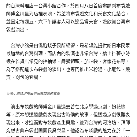
的台灣料理店－台灣小館合作，於四月八日首度邀請到布袋戲
師傅金川量到店裡表演，希望將布袋戲文化和美食文化結合，
並固定每週五、六下午讓客人可以邊品嘗美食，邊欣賞台灣布
袋戲演出。
台灣小館是由僑胞錢子畏所經營，是希望能提供給日本民眾
最道地的台灣料理，而店內的裝潢也非常台灣，牆上掛著小時
候在雜貨店常見的抽抽樂、舞獅獅頭、茄芷袋、客家花布等，
為了搭配這次布袋戲的演出，也專門推出米粉湯、小籠包、燒
賣、刈包的套餐。
台灣小館特別推出搭配布袋戲的套餐
演出布袋戲的師傅金川量過去曾在北京學過京劇、扮花臉
等，原本想透過戲劇表現出古時候的故事，但透過京劇很難表
現出來，才進而對布袋戲產生興趣，並到台灣的河洛坊，拜師
宛然古典布袋戲團團長吳榮昌。他認為布袋戲的魅力在於「一