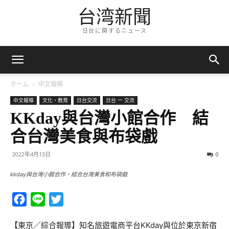
台湾新聞
日台に関するニュース
ホーム
中文報導
中文報導
文化・教育
日台交流
日台 ー 交流
KKday與台灣小館合作 結
合台灣美食與布袋戲
2022年4月13日
0
kkday與台灣小館合作，結合台灣美食和布袋戲
Facebook
Line
Twitter
【東京／綜合報導】知名旅遊電商平台KKday與位於東京新宿