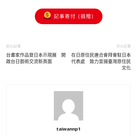
記事寄付 (捐贈)
前の記事
次の記事
台畫家作品登日本示現展 開
在日原住民連合會拜會駐日本
啟台日藝術交流新頁面
代表處 致力宣揚臺灣原住民
文化
taiwannp1