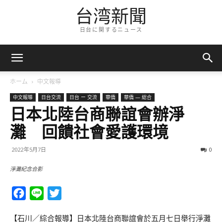
台湾新聞
日台に関するニュース
ホーム
中文報導
中文報導
日台交流
日台 ー 交流
華僑
華僑 — 総合
日本北陸台商聯誼會辦淨
灘 回饋社會愛護環境
2022年5月7日
0
淨灘紀念合影
Facebook
Line
Twitter
【石川／綜合報導】日本北陸台商聯誼會於五月七日舉行淨灘