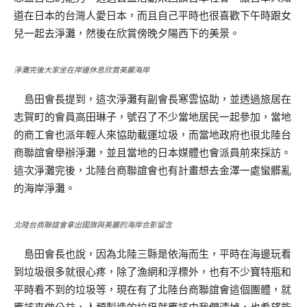
道在日本的台灣人愛日本，而且自己平時也很喜歡下午時跟女
兒一起去淨灘，然後在欣賞傍晚夕陽西下的美景。
淨灘完後大家坐在岸邊休息欣賞美麗海岸
島田會長提到，這次淨灘有副會長寒雲協助，並透過旅居在
志賀町的會員高田琳子，號召了不少當地居民一起參加，當地
的商工會也派年輕人來協助載運垃圾，而當地政府也很北陸台
商聯誼會舉辦淨灘，並且當地的日本媒體也會派員前來採訪。
這次淨灘完後，北陸台商聯誼會也有計畫想去金澤一處蠻髒亂
的海岸淨灘。
北陸台商聯誼會拿出國旗與美麗的海岸合影留念
島田會長也說，因為北陸三縣是依海而生，平時在海邊玩看
到垃圾很多就很心疼，除了漁網和浮標外，也有不少寶特瓶和
平時看不到的垃圾等，現在有了北陸台商聯誼會這個團體，就