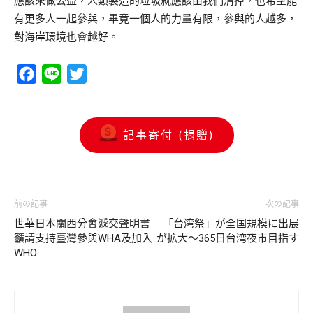
應該來做公益，人類製造的垃圾就應該由我們清掉，也希望能
有更多人一起參與，畢竟一個人的力量有限，參與的人越多，
對海岸環境也會越好。
Facebook
Line
Twitter
記事寄付 (捐贈)
前の記事
次の記事
世華日本關西分會遞交聲明書
「台湾祭」が全国規模に出展
籲請支持臺灣參與WHA及加入
が拡大～365日台湾夜市目指す
WHO