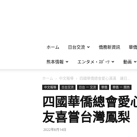
ホーム
日台交流
僑務新資訊
華
熊本情報
エンタメ・ｽﾎﾟｰﾂ
動画
ホーム
中文報導
四國華僑總會愛心滿滿 讓日...
中文報導
日台交流
日台 ー 交流
華僑
華僑 ー 関西
四國華僑總會愛
友喜嘗台灣鳳梨
2022年8月14日