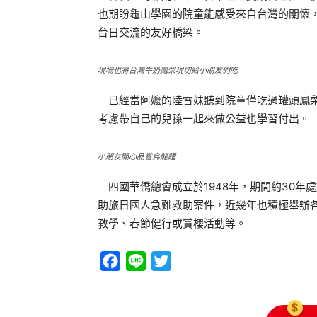
也期盼龜山學園的院童能感受來自台灣的關懷
台日交流的友好橋梁。
現場也將台灣牛奶鳳梨現切給小朋友們吃
已經當阿嬤的陸雪妹聽到院童僅吃過罐頭鳳梨
考慮帶自己的兒孫一起來做公益也學習付出。
小朋友開心品嘗烏龍麵
四國華僑總會成立於1948年，期間約30年處
助旅日國人急難救助案件，近幾年也積極舉辦
教學、春節健行或賞櫻活動等。
Facebook
Line
Twitter