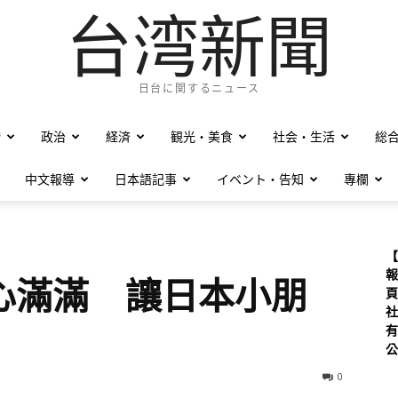
台湾新聞
日台に関するニュース
僑
政治
経済
観光・美食
社会・生活
総
中文報導
日本語記事
イベント・告知
專欄
【
報
心滿滿 讓日本小朋
頁
社
有
公
0