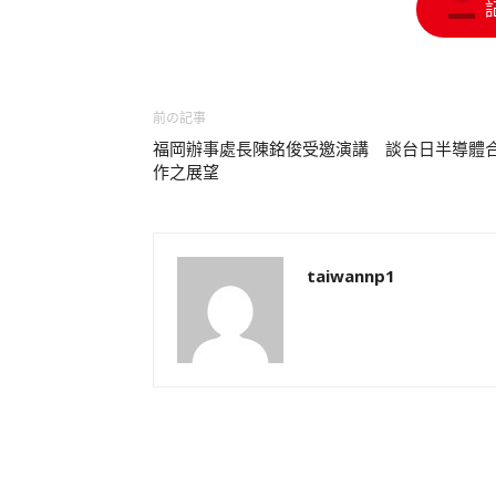
前の記事
福岡辦事處長陳銘俊受邀演講 談台日半導體
作之展望
taiwannp1