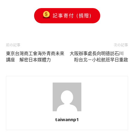
記事寄付 (捐贈)
前の記事
次の記事
東京台灣商工會海外青商未來
大阪辦事處長向明德訪石川
講座 解密日本媒體力
盼台北－小松航班早日重啟
taiwannp1