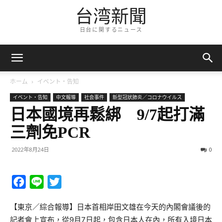
台湾新聞
日台に関するニュース
ホーム
イベント・告知
イベント・告知
中文報導
社会事件
新型冠狀肺炎／コロナウイルス
日本國境再鬆綁 9/7起打滿
三劑免PCR
2022年8月24日
0
Facebook
Line
Twitter
【東京／綜合報導】日本首相岸田文雄在今天的內閣會議後的
記者會上宣布，從9月7日起，包含日本人在內，所有入境日本