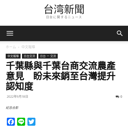
台湾新聞
日台に関するニュース
ホーム
中文報導
中文報導
日台交流
日台 ー 交流
千葉縣與千葉台商交流農產
意見 盼未來銷至台灣提升
認知度
2022年9月18日
0
紀念合影
Facebook
Line
Twitter