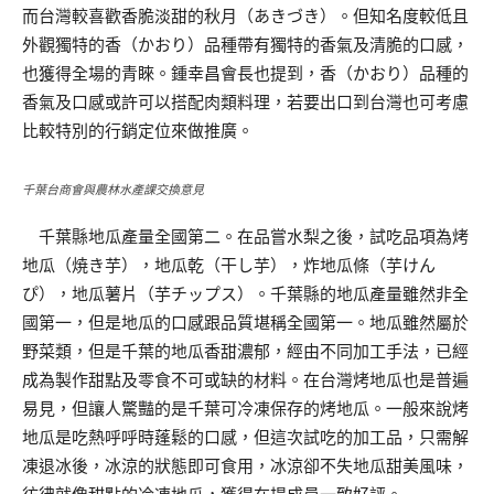
而台灣較喜歡香脆淡甜的秋月（あきづき）。但知名度較低且
外觀獨特的香（かおり）品種帶有獨特的香氣及清脆的口感，
也獲得全場的青睞。鍾幸昌會長也提到，香（かおり）品種的
香氣及口感或許可以搭配肉類料理，若要出口到台灣也可考慮
比較特別的行銷定位來做推廣。
千葉台商會與農林水產課交換意見
千葉縣地瓜產量全國第二。在品嘗水梨之後，試吃品項為烤
地瓜（焼き芋），地瓜乾（干し芋），炸地瓜條（芋けん
ぴ），地瓜薯片（芋チップス）。千葉縣的地瓜產量雖然非全
國第一，但是地瓜的口感跟品質堪稱全國第一。地瓜雖然屬於
野菜類，但是千葉的地瓜香甜濃郁，經由不同加工手法，已經
成為製作甜點及零食不可或缺的材料。在台灣烤地瓜也是普遍
易見，但讓人驚豔的是千葉可冷凍保存的烤地瓜。一般來說烤
地瓜是吃熱呼呼時蓬鬆的口感，但這次試吃的加工品，只需解
凍退冰後，冰涼的狀態即可食用，冰涼卻不失地瓜甜美風味，