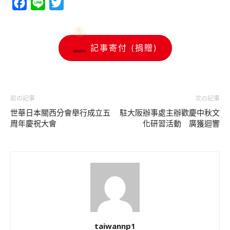
Facebook
Line
Twitter
記事寄付 (捐贈)
前の記事
次の記事
世華日本關西分會舉行成立五
駐大阪辦事處主辦歡慶中秋文
周年慶祝大會
化研習活動 廣獲迴響
taiwannp1