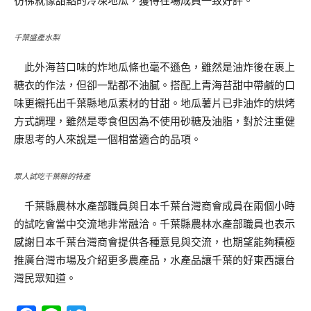
彷彿就像甜點的冷凍地瓜，獲得在場成員一致好評。
千葉盛產水梨
此外海苔口味的炸地瓜條也毫不遜色，雖然是油炸後在裹上
糖衣的作法，但卻一點都不油膩。搭配上青海苔甜中帶鹹的口
味更襯托出千葉縣地瓜素材的甘甜。地瓜薯片已非油炸的烘烤
方式調理，雖然是零食但因為不使用砂糖及油脂，對於注重健
康思考的人來說是一個相當適合的品項。
眾人試吃千葉縣的特產
千葉縣農林水產部職員與日本千葉台灣商會成員在兩個小時
的試吃會當中交流地非常融洽。千葉縣農林水產部職員也表示
感謝日本千葉台灣商會提供各種意見與交流，也期望能夠積極
推廣台灣市場及介紹更多農產品，水產品讓千葉的好東西讓台
灣民眾知道。