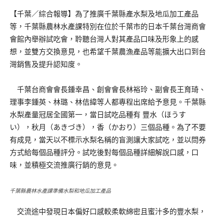
【千葉／綜合報導】為了推廣千葉縣產水梨及地瓜加工產品
等，千葉縣農林水產課特別在位於千葉市的日本千葉台灣商會
會館內舉辦試吃會，聆聽台灣人對其產品口味及形象上的感
想，並雙方交換意見，也希望千葉農漁產品等能擴大出口到台
灣銷售及提升認知度。
千葉台商會會長鍾幸昌、創會會長林裕玲、副會長王育琦、
理事李鍾英、林璐、林佶緯等人都專程出席給予意見。千葉縣
水梨產量冠居全國第一，當日試吃品種有 豐水（ほうす
い），秋月（あきづき），香（かおり）三個品種。為了不要
有成見，當天以不標示水梨名稱的盲測讓大家試吃，並以問券
方式給每個品種評分。試吃後對每個品種詳細解說口感，口
味，並積極交流推廣行銷的意見。
千葉縣農林水產課準備水梨和地瓜加工產品
交流途中發現日本偏好口感較柔軟綿密且蜜汁多的豐水梨，