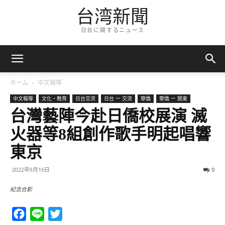
台湾新聞
日台に関するニュース
ホーム
中文報導
中文報導
文化・教育
日台交流
日台 ー 交流
華僑
華僑 ー 関東
台灣藝陣今赴日僑校展演 滅
火器等8組創作歌手明起唱響
東京
2022年9月16日
0
紀念合影
Facebook
Line
Twitter