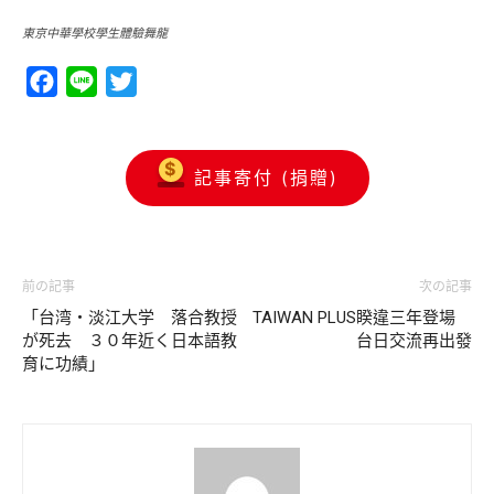
東京中華學校學生體驗舞龍
Facebook
Line
Twitter
記事寄付 (捐贈)
前の記事
次の記事
「台湾・淡江大学 落合教授
TAIWAN PLUS睽違三年登場
が死去 ３０年近く日本語教
台日交流再出發
育に功績」