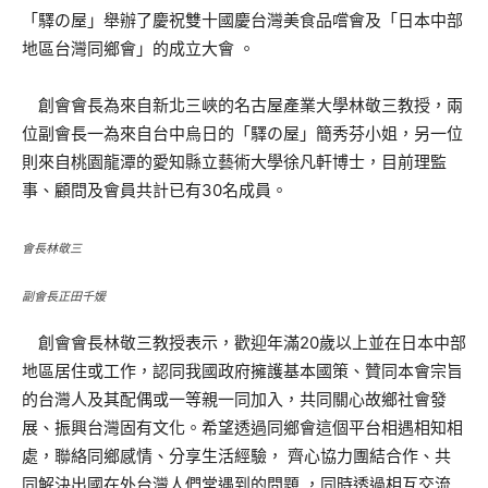
「驛の屋」舉辦了慶祝雙十國慶台灣美食品嚐會及「日本中部
地區台灣同鄉會」的成立大會 。
創會會長為來自新北三峽的名古屋產業大學林敬三教授，兩
位副會長一為來自台中烏日的「驛の屋」簡秀芬小姐，另一位
則來自桃園龍潭的愛知縣立藝術大學徐凡軒博士，目前理監
事、顧問及會員共計已有30名成員。
會長林敬三
副會長正田千媛
創會會長林敬三教授表示，歡迎年滿20歲以上並在日本中部
地區居住或工作，認同我國政府擁護基本國策、贊同本會宗旨
的台灣人及其配偶或一等親一同加入，共同關心故鄉社會發
展、振興台灣固有文化。希望透過同鄉會這個平台相遇相知相
處，聯絡同鄉感情、分享生活經驗， 齊心協力團結合作、共
同解決出國在外台灣人們常遇到的問題 ，同時透過相互交流