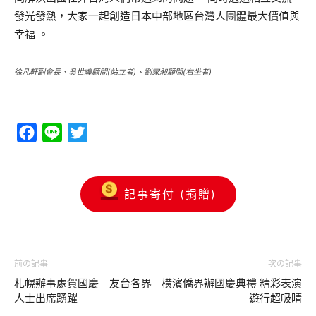
發光發熱，大家一起創造日本中部地區台灣人團體最大價值與
幸福 。
徐凡軒副會長、吳世煌顧問(站立者)、劉家昶顧問(右坐者)
Facebook
Line
Twitter
記事寄付 (捐贈)
前の記事
次の記事
札幌辦事處賀國慶 友台各界
橫濱僑界辦國慶典禮 精彩表演
人士出席踴躍
遊行超吸睛