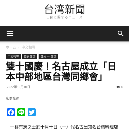
台湾新聞
日台に関するニュース
ホーム
中文報導
中文報導
日台交流
日台 ー 交流
雙十國慶！名古屋成立「日
本中部地區台灣同鄉會」
2022年10月10日
0
紀念合照
Facebook
Line
Twitter
一群有志之士於十月十日（一）假名古屋知名台灣料理店