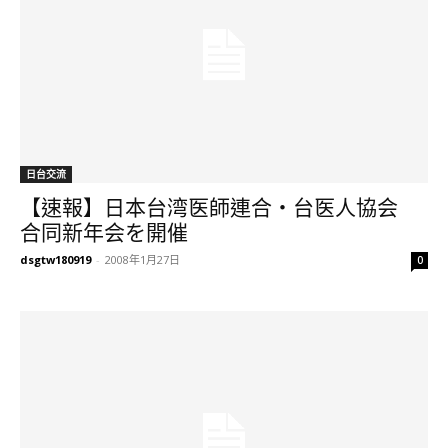
日台交流
【速報】日本台湾医師連合・台医人協会
合同新年会を開催
dsgtw180919
-
2008年1月27日
0