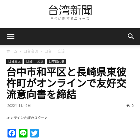
台湾新聞
日台に関するニュース
ホーム
日台交流
日台 ー 交流
日台交流
日台 ー 交流
日本語記事
台中市和平区と長崎県東彼
杵町がオンラインで友好交
流意向書を締結
2022年11月9日
0
オンライン会議のスタート
Facebook
Line
Twitter