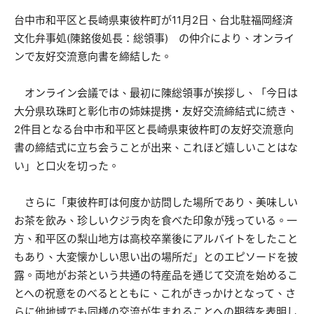
台中市和平区と長崎県東彼杵町が11月2日、台北駐福岡経済
文化弁事処(陳銘俊処長：総領事) の仲介により、オンライ
ンで友好交流意向書を締結した。
オンライン会議では、最初に陳総領事が挨拶し、「今日は
大分県玖珠町と彰化市の姉妹提携・友好交流締結式に続き、
2件目となる台中市和平区と長崎県東彼杵町の友好交流意向
書の締結式に立ち会うことが出来、これほど嬉しいことはな
い」と口火を切った。
さらに「東彼杵町は何度か訪問した場所であり、美味しい
お茶を飲み、珍しいクジラ肉を食べた印象が残っている。一
方、和平区の梨山地方は高校卒業後にアルバイトをしたこと
もあり、大変懐かしい思い出の場所だ」とのエピソードを披
露。両地がお茶という共通の特産品を通じて交流を始めるこ
とへの祝意をのべるとともに、これがきっかけとなって、さ
らに他地域でも同様の交流が生まれることへの期待を表明し