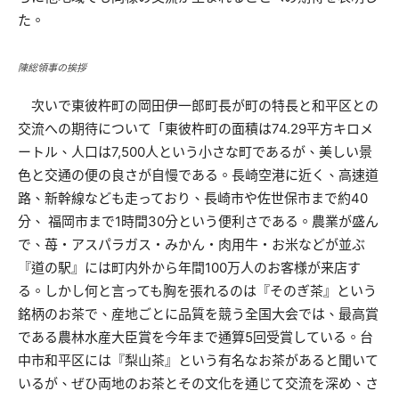
た。
陳総領事の挨拶
次いで東彼杵町の岡田伊一郎町長が町の特長と和平区との
交流への期待について「東彼杵町の面積は74.29平方キロメ
ートル、人口は7,500人という小さな町であるが、美しい景
色と交通の便の良さが自慢である。長崎空港に近く、高速道
路、新幹線なども走っており、長崎市や佐世保市まで約40
分、 福岡市まで1時間30分という便利さである。農業が盛ん
で、苺・アスパラガス・みかん・肉用牛・お米などが並ぶ
『道の駅』には町内外から年間100万人のお客様が来店す
る。しかし何と言っても胸を張れるのは『そのぎ茶』という
銘柄のお茶で、産地ごとに品質を競う全国大会では、最高賞
である農林水産大臣賞を今年まで通算5回受賞している。台
中市和平区には『梨山茶』という有名なお茶があると聞いて
いるが、ぜひ両地のお茶とその文化を通じて交流を深め、さ