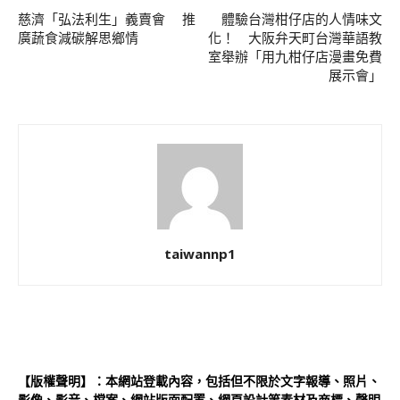
慈濟「弘法利生」義賣會 推
體驗台灣柑仔店的人情味文
廣蔬食減碳解思鄉情
化！ 大阪弁天町台灣華語教
室舉辦「用九柑仔店漫畫免費
展示會」
taiwannp1
【版權聲明】：本網站登載內容，包括但不限於文字報導、照片、
影像、影音、檔案、網站版面配置、網頁設計等素材及商標、聲明