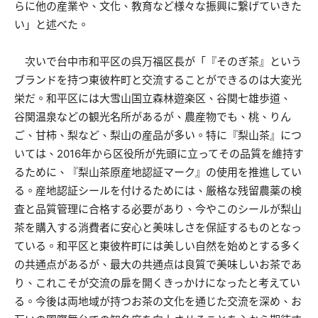
らに他の産業や、文化、教育など様々な振興に繋げていきた
い」と述べた。
次いで台中市和平区の呉万福区長が「『そのぎ茶』という
ブランドを持つ東彼杵町と交流することができるのは大変光
栄だ。和平区には大雪山国立森林遊楽区、谷関七雄歩道、
谷関温泉などの観光名所があるが、農産物でも、桃、りん
ご、甘柿、梨など、梨山の産品が多い。特に『梨山茶』につ
いては、2016年から区役所が先頭に立ってその品質を維持す
るために、『梨山茶原産地認証マーク』の使用を推進してい
る。産地認証シールを付けるためには、厳格な残留農薬の検
査と品質管理に合格する必要があり、今やこのシールが梨山
茶を購入する消費者に安心と美味しさを保証するものとなっ
ている。和平区と東彼杵町には美しい自然を始めとする多く
の共通点があるが、最大の共通点は良質で美味しいお茶であ
り、これこそが交流の扉を開くきっかけになったと考えてい
る。今後は両地域が持つお茶の文化を通じた交流を深め、お