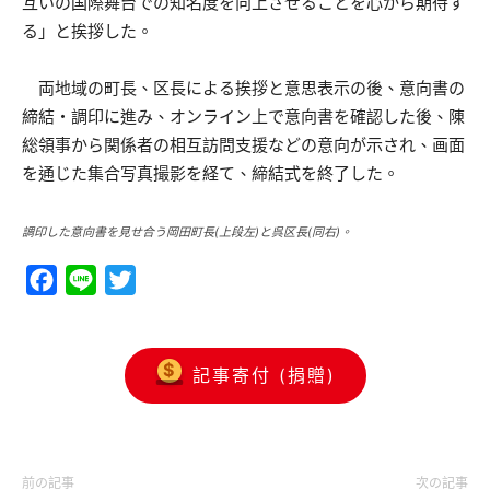
互いの国際舞台での知名度を向上させることを心から期待す
る」と挨拶した。
両地域の町長、区長による挨拶と意思表示の後、意向書の
締結・調印に進み、オンライン上で意向書を確認した後、陳
総領事から関係者の相互訪問支援などの意向が示され、画面
を通じた集合写真撮影を経て、締結式を終了した。
調印した意向書を見せ合う岡田町長(上段左)と呉区長(同右)。
Facebook
Line
Twitter
記事寄付 (捐贈)
前の記事
次の記事