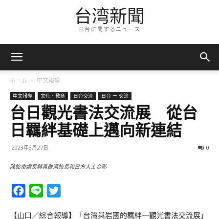
台湾新聞
日台に関するニュース
ホーム
中文報導
中文報導
文化・教育
日台交流
日台 ー 交流
台日觀光書法交流展 從台
日羈絆基礎上邁向新連結
2023年3月27日
0
陳銘俊處長與黃啟清校長和日方人士合影
Facebook
Line
Twitter
【山口／綜合報導】「台灣與岩國的羈絆—觀光書法交流展」