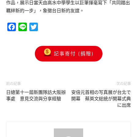
作品，展示日當天由高水中學學生以巨筆揮毫寫下「共同踏出
羈絆新的一步」，象徵台日新的友誼。
Facebook
Line
Twitter
記事寄付 (捐贈)
前の記事
次の記事
日總第十一屆新團隊訪大阪辦
安倍元首相の写真展が台北で
事處 意見交流與分享經驗
開幕 蔡英文総統が開幕式典
に出席