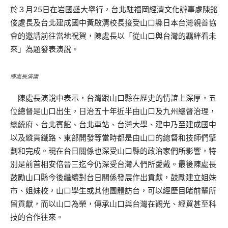
於３月25日在岩國盛大舉行，台北駐福岡經濟文化辦事處陳銘
俊處長及台北建成國中黃啟清校長接受山口縣日本台灣親善協
會的邀請前往當地祝賀，陳處長以「從山口與台灣的羈絆看未
來」為題發表演說。
陳處長演講
陳處長演說中表示，台灣跟山口縣在歷史的情誼上深厚，五
位總督是山口出生，日治五十年近半由山口及九州總督治理，
總統府、台北賓館、台北車站、台灣大學、建中乃至建成國中
以及縱貫鐵路、東部開發等當時都是由山口的總督和技師們擘
劃和完成。現在台日關係也深受山口縣的政治家們所影響，特
別是前首相安倍晉三迄今仍深受台灣人們所愛戴。最後陳處長
鼓勵山口縣今後繼續對台日關係發展作出貢獻，鼓勵建立姐妹
市、姐妹校，山口學生或其他團體訪台，可以經歷目睹前輩所
留貢獻，而以山口為榮，傳承山口與台灣在觀光、經貿甚至科
技的合作往來。