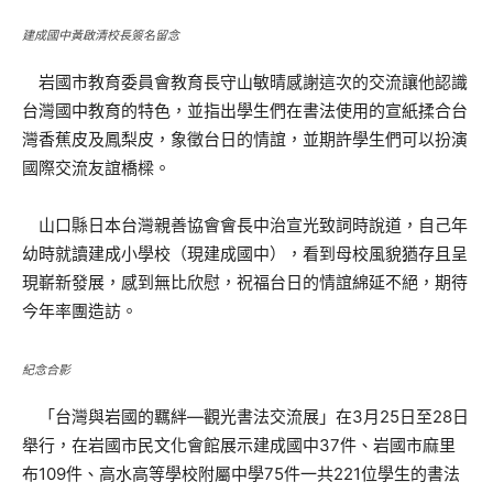
建成國中黃啟清校長簽名留念
岩國市教育委員會教育長守山敏晴感謝這次的交流讓他認識
台灣國中教育的特色，並指出學生們在書法使用的宣紙揉合台
灣香蕉皮及鳳梨皮，象徵台日的情誼，並期許學生們可以扮演
國際交流友誼橋樑。
山口縣日本台灣親善協會會長中治宣光致詞時說道，自己年
幼時就讀建成小學校（現建成國中），看到母校風貌猶存且呈
現嶄新發展，感到無比欣慰，祝福台日的情誼綿延不絕，期待
今年率團造訪。
紀念合影
「台灣與岩國的羈絆—觀光書法交流展」在3月25日至28日
舉行，在岩國市民文化會館展示建成國中37件、岩國市麻里
布109件、高水高等學校附屬中學75件一共221位學生的書法