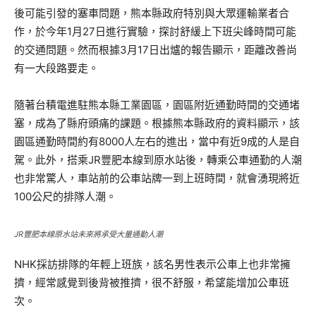
後可能引發的塞車問題，熊本縣政府特別與大眾運輸業者合
作，於今年1月27日進行實驗，探討舒緩上下班尖峰時間可能
的交通問題。然而根據3月17日出爐的報告顯示，距離改善尚
有一大段路要走。
隨著台積電進駐熊本縣工業園區，園區附近通勤時間的交通堵
塞，成為了縣府頭痛的課題。根據熊本縣政府的資料顯示，該
園區通勤時間約有8000人左右的進出，當中有近9成的人是自
駕。此外，搭乘JR豐肥本線到原水站後，轉乘公車通勤的人潮
也非常驚人，車站前的公車站牌一到上班時間，就會湧現將近
100公尺的排隊人潮。
JR豐肥本線原水站未來將承受大量通勤人潮
NHK採訪排隊的年輕上班族，該名男性表示公車上也非常擁
擠，經常感覺到後背被推擠，很不舒服，希望能增加公車班
次。