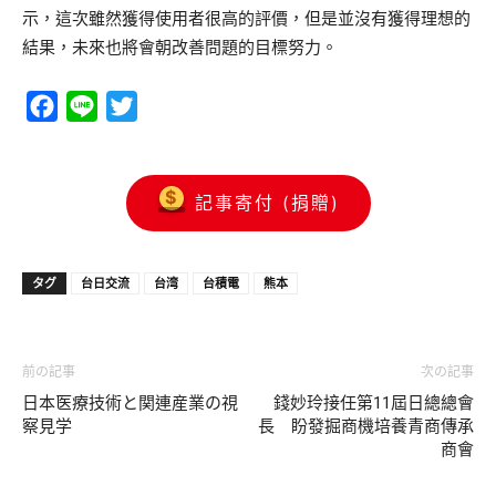
示，這次雖然獲得使用者很高的評價，但是並沒有獲得理想的
結果，未來也將會朝改善問題的目標努力。
Facebook
Line
Twitter
記事寄付 (捐贈)
タグ
台日交流
台湾
台積電
熊本
前の記事
次の記事
日本医療技術と関連産業の視
錢妙玲接任第11屆日總總會
察見学
長 盼發掘商機培養青商傳承
商會