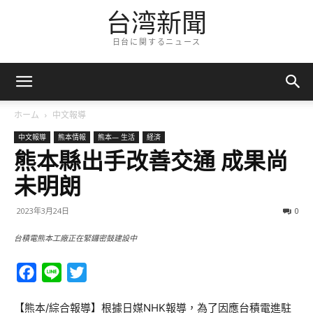
台湾新聞
日台に関するニュース
ホーム
中文報導
中文報導
熊本情報
熊本— 生活
経済
熊本縣出手改善交通 成果尚
未明朗
2023年3月24日
0
台積電熊本工廠正在緊鑼密鼓建設中
Facebook
Line
Twitter
【熊本/綜合報導】根據日媒NHK報導，為了因應台積電進駐