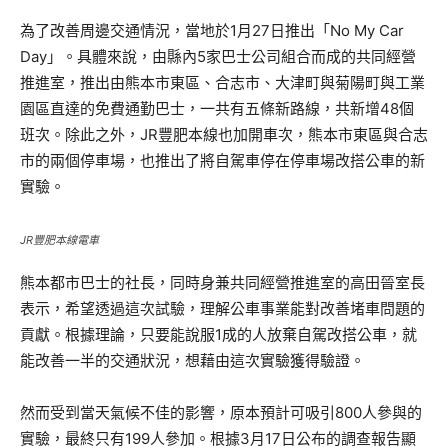
為了改善周邊交通情況，當地於1月27日推出「No My Car
Day」。具體來說，由縣內5家巴士公司組合而成的共同經營
推進室，推出由熊本市東區、合志市、大津町與菊陽町與工業
園區直達的免費通勤巴士，一共有五條新路線，共新增48個
班次。除此之外，JR豐肥本線也加開車次，熊本市東區與合志
市的兩個停車場，也推出了將自駕車停在停車場改搭公車的新
實驗。
JR豐肥本線電車
熊本都市巴士的社長，同時身兼共同經營推進室的高田晉室長
表示，希望透過這次試驗，理解公車事業能對改善堵車問題的
貢獻。根據理論，只要能說服1成的人放棄自駕改搭公車，就
能改善一半的交通狀況，想藉由這次實驗獲得驗證。
然而受到當天氣候不佳的影響，原本預計可吸引800人參與的
實驗，最終只有199人參加。根據3月17日公布的調查報告顯