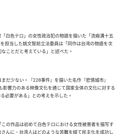
害「白色テロ」の女性政治犯の物語を描いた「流麻溝十五
作を担当した姚文智前立法委員は「同作は台湾の物語を次
切なことだと考えている」と述べた。
まだ少ない。『228事件』を描いた名作『悲情城市』
最も影響力のある映像文化を通じて国家全体の文化に対する
作る必要がある」との考えを示した。
「この作品は初めて白色テロにおける女性被害者を描写す
皆さんに、台湾人はどのような苦難を経て民主化を成功し