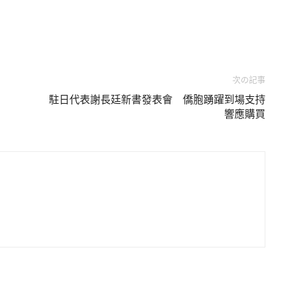
次の記事
駐日代表謝長廷新書發表會 僑胞踴躍到場支持
響應購買