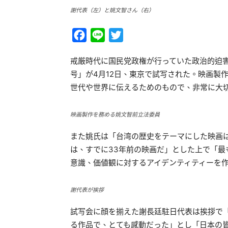
謝代表（左）と姚文智さん（右）
Facebook
Line
Twitter
戒厳時代に国民党政権が行っていた政治的迫
号」が4月12日、東京で試写された。映画製
世代や世界に伝えるためのもので、非常に大
映画製作を務める姚文智前立法委員
また姚氏は「台湾の歴史をテーマにした映画は
は、すでに33年前の映画だ」とした上で「
意識、価値観に対するアイデンティティーを
謝代表が挨拶
試写会に顔を揃えた謝長廷駐日代表は挨拶で
る作品で、とても感動だった」とし「日本の