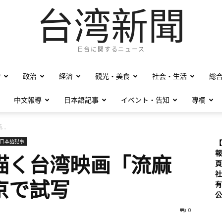
台湾新聞
日台に関するニュース
僑
政治
経済
観光・美食
社会・生活
総
中文報導
日本語記事
イベント・告知
專欄
..
日本語記事
【
報
描く台湾映画「流麻
頁
社
京で試写
有
公
0