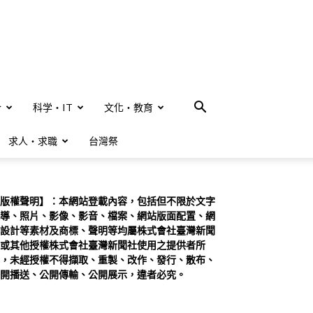
合
科学・IT
文化・教育
求人・求職
台灣祭
版權聲明】：本網站登載內容，包括但不限於文字
導、照片、影像、影音、檔案、網站版面配置、網
設計等素材及商標、聲明等均屬株式會社臺灣新聞
或其他授權株式會社臺灣新聞社使用之提供者所
，未經授權不得擷取、重製、改作、發行、散布、
開播送、公開傳輸、公開展示，違者必究。