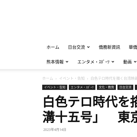
ホーム
日台交流
僑務新資訊
華
熊本情報
エンタメ・ｽﾎﾟｰﾂ
動画
ホーム
イベント・告知
白色テロ時代を描く台湾映画.
イベント・告知
エンタメ・ｽﾎﾟｰﾂ
文化・教育
日台交流
白色テロ時代を
溝十五号」 東
2023年4月14日