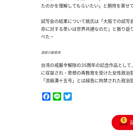
たのかを理解してもらいたい」と期待を寄せ
試写会の結果について姚氏は「大阪での試写
命に対する思いは世界共通なのだ」と振り返
べた。
満員の観客席
台湾の戒厳令解除の35周年の記念作品として
に収容され、思想の再教育を受けた女性政治
「流麻溝十五号」とは緑島に拘禁された政治
Facebook
Line
Twitter