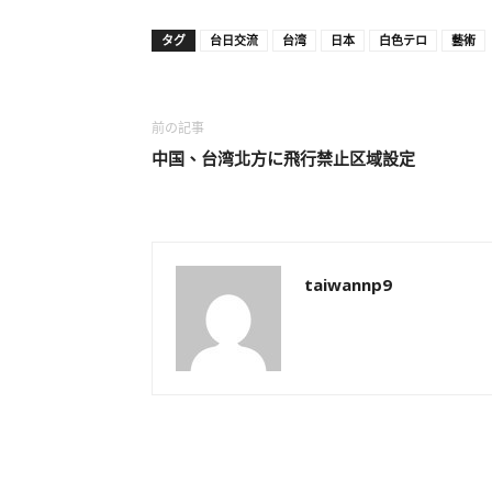
タグ
台日交流
台湾
日本
白色テロ
藝術
前の記事
中国、台湾北方に飛行禁止区域設定
taiwannp9