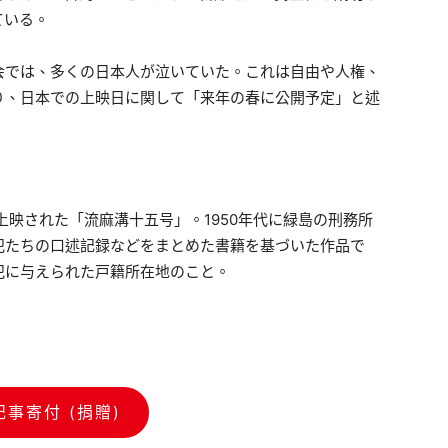
ている。
会では、多くの日本人が泣いていた。これは自由や人権、
り、日本での上映日に関して「来年の春に公開予定」と述
上映された「流麻溝十五号」。1950年代に緑島の刑務所
犯たちの口述記録などをまとめた書籍を基づいた作品で
犯に与えられた戸籍所在地のこと。
記事寄付 (捐贈)