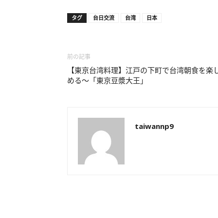
タグ
台日交流
台湾
日本
前の記事
【東京台湾料理】江戸の下町で台湾朝食を楽
める～「東京豆漿大王」
taiwannp9