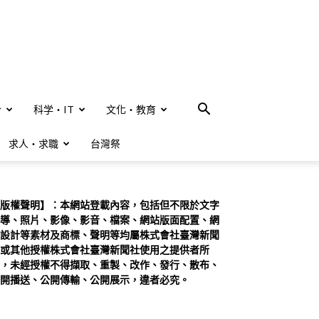
合
科学・IT
文化・教育
求人・求職
台灣祭
版權聲明】：本網站登載內容，包括但不限於文字
導、照片、影像、影音、檔案、網站版面配置、網
設計等素材及商標、聲明等均屬株式會社臺灣新聞
或其他授權株式會社臺灣新聞社使用之提供者所
，未經授權不得擷取、重製、改作、發行、散布、
開播送、公開傳輸、公開展示，違者必究。