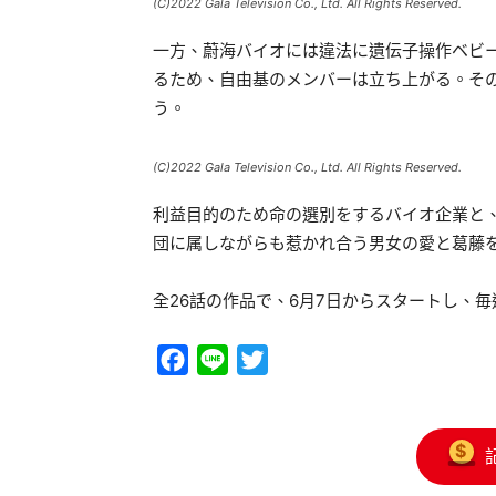
(C)2022 Gala Television Co., Ltd. All Rights Reserved.
一方、蔚海バイオには違法に遺伝子操作ベビ
るため、自由基のメンバーは立ち上がる。そ
う。
(C)2022 Gala Television Co., Ltd. All Rights Reserved.
利益目的のため命の選別をするバイオ企業と
団に属しながらも惹かれ合う男女の愛と葛藤
全26話の作品で、6月7日からスタートし、
Facebook
Line
Twitter