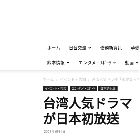
ホーム
日台交流
僑務新資訊
華
熊本情報
エンタメ・ｽﾎﾟｰﾂ
動画
ホーム
イベント・告知
台湾人気ドラマ「親愛なるア.
イベント・告知
エンタメ・ｽﾎﾟｰﾂ
日本語記事
台湾人気ドラマ
が日本初放送
2023年6月1日