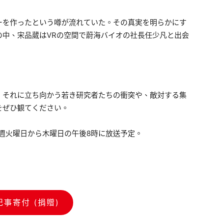
ーを作ったという噂が流れていた。その真実を明らかにす
の中、宋品葳はVRの空間で蔚海バイオの社長任少凡と出会
、それに立ち向かう若き研究者たちの衝突や、敵対する集
をぜひ観てください。
毎週火曜日から木曜日の午後8時に放送予定。
記事寄付 (捐贈)