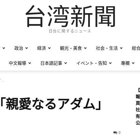
台湾新聞
日台に関するニュース
僑
政治
経済
観光・美食
社会・生活
総
中文報導
日本語記事
イベント・告知
專欄
..
【
報
「親愛なるアダム」
頁
社
有
公
0