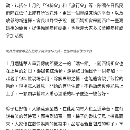
動，包括在上月的「包粽會」和「旅行會」等，除讓在日僑民
們除在信仰上能有所寄託外，更是一個聯絡感情的平台，以及
放鬆的新選擇。會長川野榮子說，關西媽祖會是關西唯一臺灣
媽祖的僑會，提供僑民參拜媽祖，也歡迎大家多加蒞臨參拜或
參加活動。
關西媽祖會希望打造除了提供信仰支持，也能聯絡感情的平台
上月適逢華人重要傳統節慶之一的「端午節」，關西媽祖會也
在上月的21日，舉辦包粽活動，邀請旅日僑民們一同參加，一
起親手包粽並現場享用，除解思鄉之情，也能體會親手包粽的
樂趣。現場眾人雖見一開始的有些生疏，不過熟悉後便能馬上
上手，一顆顆承載眾人悉心溫暖的粽子便逐一被包好。
粽子包好後，入鍋蒸煮至熟，在此期間眾人也互道辛苦，並有
說有笑的等待著，而待到鍋蓋一開，粽子的香味便馬上撲鼻而
來，大家便在歡快娛樂的氣氛中，品嚐著親自包成的粽子，享