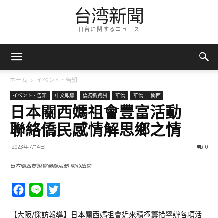
台湾新聞
日台に関するニュース
ホーム
イベント・告知
イベント・告知
中文報導
僑務新資訊
華僑
華僑 ー 関西
日本關西媽祖會豐富活動
聯絡僑民感情解思鄉之情
2023年7月4日
0
日本關西媽祖會舉辦活動 開心出遊
Facebook
Line
Twitter
【大阪/採訪報導】日本關西媽祖會近來積極籌措舉辦各項活