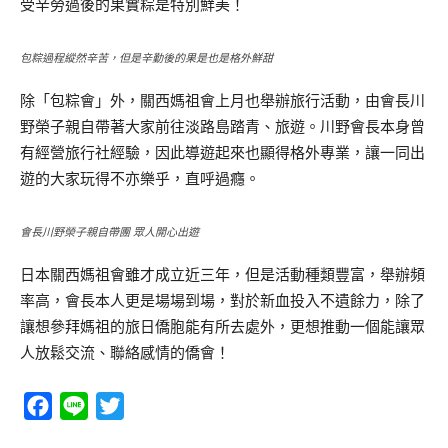
受辛勞過後的果實粽是特別鮮美！
包粽過程縱然辛苦，但是辛勤後的果是也是格外鮮甜
除「包粽會」外，關西媽祖會上月也舉辦旅行活動，由會長川
野榮子親自帶著大家前往淡路島踏青、旅遊。川野會長本身曾
有經營旅行社經驗，因此導遊起來也顯得格外專業，讓一同出
遊的大家玩得不亦樂乎，直呼過癮。
會長川野榮子親自帶團 眾人開心出遊
日本關西媽祖會雖才成立近三年，但是活動種類豐富，舉辦頻
率高，會長本人更是場場到場，對於新血投入不遺餘力，除了
讓想參拜媽祖的旅日僑胞能有所去處外，更想推動一個能讓眾
人放鬆交流、聯絡感情的僑會！
Facebook
Line
Twitter