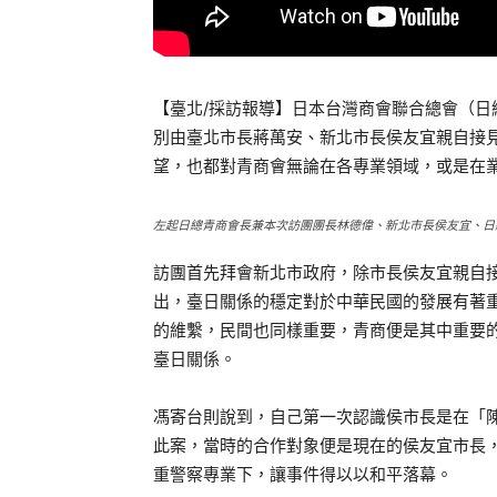
【臺北/採訪報導】日本台灣商會聯合總會（日
別由臺北市長蔣萬安、新北市長侯友宜親自接
望，也都對青商會無論在各專業領域，或是在
左起日總青商會長兼本次訪團團長林德偉、新北市長侯友宜、日
訪團首先拜會新北市政府，除市長侯友宜親自
出，臺日關係的穩定對於中華民國的發展有著
的維繫，民間也同樣重要，青商便是其中重要
臺日關係。
馮寄台則說到，自己第一次認識侯市長是在「
此案，當時的合作對象便是現在的侯友宜市長
重警察專業下，讓事件得以以和平落幕。