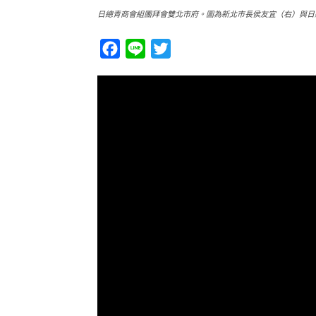
日總青商會組團拜會雙北市府。圖為新北市長侯友宜（右）與日
Facebook
Line
Twitter