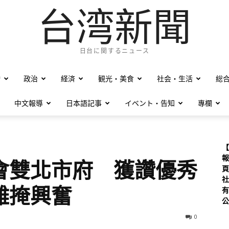
台湾新聞
日台に関するニュース
僑
政治
経済
観光・美食
社会・生活
総
中文報導
日本語記事
イベント・告知
專欄
【
報
會雙北市府 獲讚優秀
頁
社
難掩興奮
有
公
0