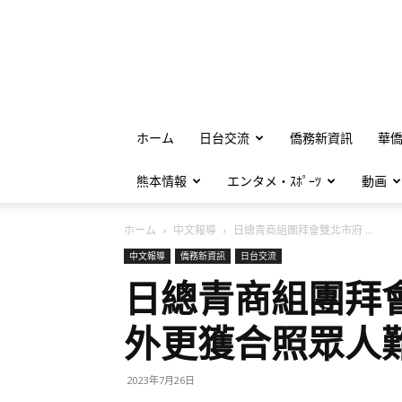
ホーム
日台交流
僑務新資訊
華
熊本情報
エンタメ・ｽﾎﾟｰﾂ
動画
ホーム
中文報導
日總青商組團拜會雙北市府 ...
中文報導
僑務新資訊
日台交流
日總青商組團拜
外更獲合照眾人
2023年7月26日