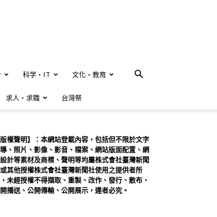
合
科学・IT
文化・教育
求人・求職
台灣祭
版權聲明】：本網站登載內容，包括但不限於文字
導、照片、影像、影音、檔案、網站版面配置、網
設計等素材及商標、聲明等均屬株式會社臺灣新聞
或其他授權株式會社臺灣新聞社使用之提供者所
，未經授權不得擷取、重製、改作、發行、散布、
開播送、公開傳輸、公開展示，違者必究。