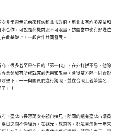
這次非常榮幸能前來拜訪新北市政府，新北市有許多產業和
日本合作，可說是商機前途不可限量，訪團當中也有好幾位
能在此基礎上，一起合作共同發展。
青商，很多甚至是在日的「第一代」，在外打拼不易，他除
的專業領域有所成就感到光榮和敬重。會後雙方除一同合影
求呼聲下，一一與團員們進行獨照，並在合照上親筆簽名，
好了」！
政府，臺北市長蔣萬安亦親自接見，陪同的還有臺北市議員
，臺日之間不僅經貿，在觀光、教育等，都是臺灣近十年來