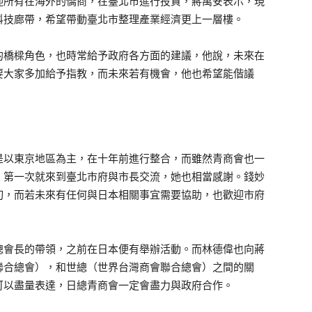
迎所有在海外的僑商，在臺北市進行投資，蔣萬安表示，現
科技廊帶，希望帶動臺北市整理產業經濟更上一層樓。
的橋樑角色，也時常給予政府各方面的建議，他說，未來在
要大家多加給予指教，而未來若有機會，他也希望能偕議
是以東京地區為主，在十年前進行整合，而雖然青商會也一
，第一次就來到臺北市府與市長交流，她也相當感謝。錢妙
切，而若未來有任何與日本相關事宜需要協助，也歡迎市府
總會長的帶領，之前在日本便有舉辦活動。而林德偉也向蔣
聯合總會），和世總（世界台灣商會聯合總會）之間的關
可以盡量表達，日總青商會一定會盡力與政府合作。