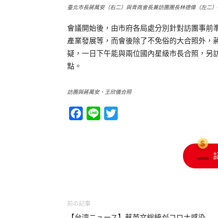
臺北市長蔣萬安（右二）與青商會長兼訪團團長林德偉（左二）
會議開始後，由市府各局處分別針對訪團事前
產業發展等，而會後除了不免俗的大合照外，
疑，一日下午能與兩位國內星級市長合照，另
點。
訪團與蔣萬安、王欣儀合照
Facebook
Line
Twitter
前の記事
【台湾ニュース】蔡英文総統がコロナ感染