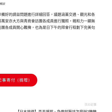
暢談
準備好的請益問題進行詳細回答，議題涵蓋交通、觀光和各
蔣萬安亦大方與青商會訪團各成員進行獨照，親和力一顯無
訪團各成員開心難掩，也為是日下午的拜會行程劃下完美句
記事寄付 (捐贈)
次の記事
【日本旅遊】弄丟護照、急需就醫該怎麼辦?聽聽