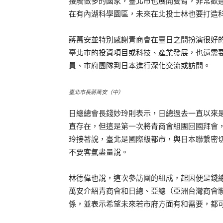
接觸做多的國家，臺北市也展開雙臂，非常歡
在有內湖科學園區，未來在北投士林也要打造
蔣萬安並特別感謝青商會在臺日之間扮演很好
臺北市的投資項目或科技、產業發展，也還需
員、市府團隊到日本進行深化交流或訪問。
臺北市長蔣萬安（中）
日總總會長錢妙玲則表示，日總過去一直以來
直存在，但這是第一次將青商會組團回國拜會
玲接著說，臺北是國際級都市，與日本聯繫密
不要客氣盡量說。
林德偉也說，這次參訪團的組成，起因便是錢
萬安介紹青商會和日總、亞總（亞洲台灣商會
係，並表示希望未來若市府方面有和需要，都