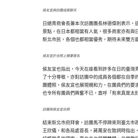
侯友宜與訪團成員聊天
日總青商會長兼本次訪團團長林德偉則表示，
景點，在日本都相當有人氣，很多商家亦有與
新北市民，各個也都相當優秀，期待未來雙方
侯友宜於合照上親筆簽名
侯友宜也指出，今天在座看到許多在日的臺灣
了十分尊敬，亦對訪團中的成員各個都在自季
團體照，侯友宜也展現親和力，在團員們的要
也令所有團員們興奮不已，直呼「有來真是太
訪團與侯友宜合照
結束新北市府拜會，訪團馬不停蹄來到臺北市
王欣儀，和各局處首長，蔣萬安在致詞時指出