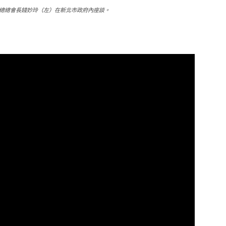
總總會長錢妙玲（左）在新北市政府內座談。