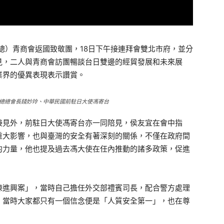
總）青商會返國致敬團，18日下午接連拜會雙北市府，並分
見，二人與青商會訪團暢談台日雙邊的經貿發展和未來展
業界的優異表現表示讚賞。
總總會長錢妙玲、中華民國前駐日大使馮寄台
接見外，前駐日大使馮寄台亦一同陪見，侯友宜在會中指
重大影響，也與臺灣的安全有著深刻的關係，不僅在政府間
的力量，他也提及過去馮大使在任內推動的諸多政策，促進
陳進興案」，當時自己擔任外交部禮賓司長，配合警方處理
，當時大家都只有一個信念便是「人質安全第一」，也在尊