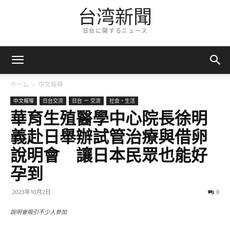
台湾新聞
日台に関するニュース
ホーム
中文報導
中文報導
日台交流
日台 ー 交流
社会・生活
華育生殖醫學中心院長徐明
義赴日舉辦試管治療與借卵
說明會 讓日本民眾也能好
孕到
2023年10月2日
0
說明會吸引不少人參加