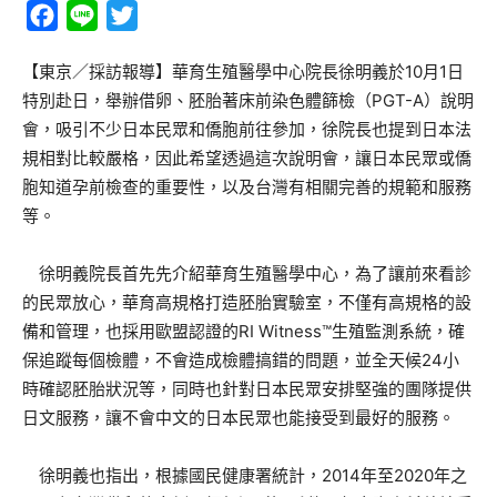
Facebook
Line
Twitter
【東京／採訪報導】華育生殖醫學中心院長徐明義於10月1日
特別赴日，舉辦借卵、胚胎著床前染色體篩檢（PGT-A）說明
會，吸引不少日本民眾和僑胞前往參加，徐院長也提到日本法
規相對比較嚴格，因此希望透過這次說明會，讓日本民眾或僑
胞知道孕前檢查的重要性，以及台灣有相關完善的規範和服務
等。
徐明義院長首先先介紹華育生殖醫學中心，為了讓前來看診
的民眾放心，華育高規格打造胚胎實驗室，不僅有高規格的設
備和管理，也採用歐盟認證的RI Witness™生殖監測系統，確
保追蹤每個檢體，不會造成檢體搞錯的問題，並全天候24小
時確認胚胎狀況等，同時也針對日本民眾安排堅強的團隊提供
日文服務，讓不會中文的日本民眾也能接受到最好的服務。
徐明義也指出，根據國民健康署統計，2014年至2020年之