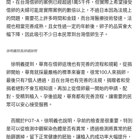
間，在台灣借卵的案例已經超過1萬5千件，但實際上希望接受
借卵的夫婦可能是實際案例的數倍以上，不過日本因為法規上
的問題，需要花上許多時間和金錢，而台灣醫療技術發達，法
規也相當完善成熟，且女性過一定的年齡後，卵子的品質會大
幅下降，因此吸引不少日本民眾到台灣借卵生子。
徐明義院長詳細說明
徐明義提到，華育在借卵這塊也有完善的流程和規範，從捐
卵開始，華育就採最嚴格的標準來審查，很常100人來捐卵，
最後只有7個人通過，且在台灣也有完善的法規，捐贈者和受
捐者絕對不會互相知道，再加上從借卵最一開始的申請、配
對、受精到植入、孕後追蹤，華育都有完善流程，讓需要的民
眾可以安心接受服務。
而關於PGT-A，徐明義也說明，孕前的檢查是很重要，特別
是可以從檢測中觀察染色體是否有異常，透過檢測將異常的胚
胎篩選掉，留下正常健康的胚胎，讓植入的成功率大幅提升，