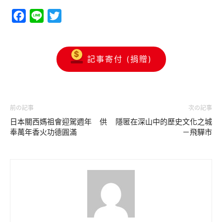
Facebook
Line
Twitter
記事寄付 (捐贈)
前の記事
次の記事
日本關西媽祖會迎駕週年 供
隱匿在深山中的歷史文化之城
奉萬年香火功德圓滿
－飛驒市