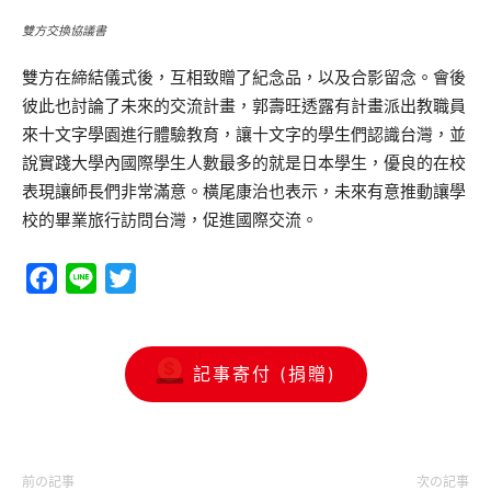
雙方交換協議書
雙方在締結儀式後，互相致贈了紀念品，以及合影留念。會後
彼此也討論了未來的交流計畫，郭壽旺透露有計畫派出教職員
來十文字學園進行體驗教育，讓十文字的學生們認識台灣，並
說實踐大學內國際學生人數最多的就是日本學生，優良的在校
表現讓師長們非常滿意。橫尾康治也表示，未來有意推動讓學
校的畢業旅行訪問台灣，促進國際交流。
Facebook
Line
Twitter
記事寄付 (捐贈)
前の記事
次の記事