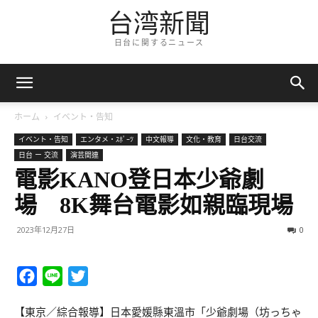
台湾新聞
日台に関するニュース
ホーム
イベント・告知
イベント・告知
エンタメ・ｽﾎﾟｰﾂ
中文報導
文化・教育
日台交流
日台 ー 交流
演芸関連
電影KANO登日本少爺劇
場 8K舞台電影如親臨現場
2023年12月27日
0
Facebook
Line
Twitter
【東京／綜合報導】日本愛媛縣東溫市「少爺劇場（坊っちゃ