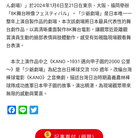
ん劇場）」於2024年1月6日至21日在東京、大阪、福岡舉辦
「8K舞台映像フェスティバル」。「少爺劇場」是日本唯一一
整年上演自製作品的劇場，本次該劇場將日本最具代表性的舞
台劇作品，以高清晰畫面製作8K舞台電影，讓觀眾近距離觀
賞演員生動的臉部表情與肢體動作，感受有如親臨現場觀看舞
台表演。
本次上演作品中之《KANO ~1931 邁向甲子園的2000 公里
～》是「少爺劇場」為紀念台日棒球交流 100 週年，改編台灣
棒球電影《KANO》之音樂劇，描述台灣日治時期嘉義農林棒
球隊成功進軍日本甲子園的故事，演出精湛，為現場觀眾帶來
無限的感動與驚喜。
Facebook
Line
Twitter
記事寄付 (捐贈)