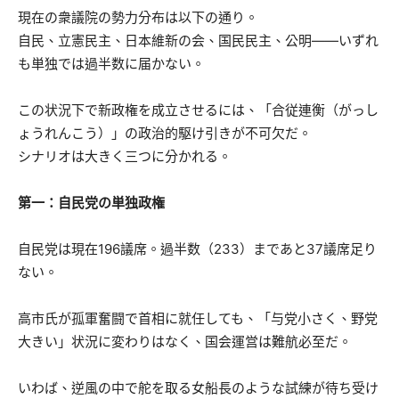
現在の衆議院の勢力分布は以下の通り。
自民、立憲民主、日本維新の会、国民民主、公明――いずれ
も単独では過半数に届かない。
この状況下で新政権を成立させるには、「合従連衡（がっし
ょうれんこう）」の政治的駆け引きが不可欠だ。
シナリオは大きく三つに分かれる。
第一：自民党の単独政権
自民党は現在196議席。過半数（233）まであと37議席足り
ない。
高市氏が孤軍奮闘で首相に就任しても、「与党小さく、野党
大きい」状況に変わりはなく、国会運営は難航必至だ。
いわば、逆風の中で舵を取る女船長のような試練が待ち受け