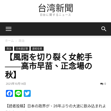
台湾新聞
日台に関するニュース
ホーム
政治
政治
日本語記事
讀者投書
【風雨を切り裂く女舵手
――高市早苗、正念場の
秋】
2025年10月14日
0
Facebook
Line
Twitter
【読者投稿】日本の政界が、26年ぶりの大波に飲み込まれよ