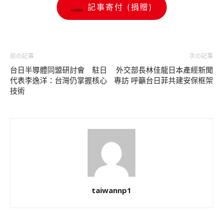
記事寄付 (捐贈)
前の記事
次の記事
台日半導體同盟研討會 駐日
外交部長林佳龍日本產經新聞
代表李逸洋：台灣仍掌握核心
專訪 呼籲台日菲共建安保框架
技術
taiwannp1