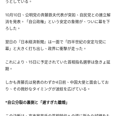
うとしている。
10月10日、公明党の斉藤鉄夫代表が突如、自民党との連立解
消を発表。「自公政権」という安定の象徴が、ついに幕を下
ろした。
翌日の『日本経済新聞』は一面で「四半世紀の安定与党に
幕」と大きく打ち出し、政界に衝撃が走った。
これにより、15日に予定されていた首相指名選挙は急きょ延
期。
しかも斉藤氏は発表のわずか4日前、中国大使と面会してお
り、その微妙なタイミングが波紋を広げている。
*自公分裂の裏側と「遅すぎた離婚」
この決断は、高市早苗氏の首相就任への道に新たな試練をも