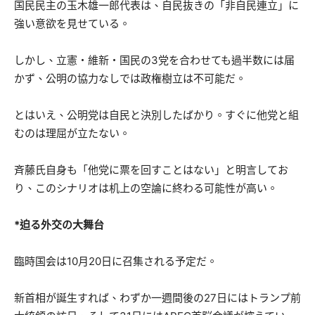
国民民主の玉木雄一郎代表は、自民抜きの「非自民連立」に
強い意欲を見せている。
しかし、立憲・維新・国民の3党を合わせても過半数には届
かず、公明の協力なしでは政権樹立は不可能だ。
とはいえ、公明党は自民と決別したばかり。すぐに他党と組
むのは理屈が立たない。
斉藤氏自身も「他党に票を回すことはない」と明言してお
り、このシナリオは机上の空論に終わる可能性が高い。
*迫る外交の大舞台
臨時国会は10月20日に召集される予定だ。
新首相が誕生すれば、わずか一週間後の27日にはトランプ前