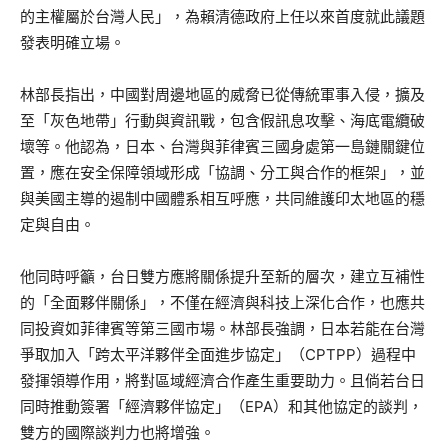
的主權屬於台灣人民」，為賴清德政府上任以來首度就此議題
發表明確立場。
林部長指出，中國對周邊地區的威脅已從傳統軍事入侵，擴及
至「灰色地帶」行動與資訊戰，包含假訊息攻擊、海底電纜破
壞等。他認為，日本、台灣與菲律賓三國身處第一島鏈關鍵位
置，應在安全保障領域形成「協調、分工與合作的框架」，並
與美國主導的遏制中國體系相互呼應，共同維護印太地區的穩
定與自由。
他同時呼籲，台日雙方應將關係提升至新的層次，建立互補性
的「全面夥伴關係」，不僅在經濟與科技上深化合作，也應共
同投資如菲律賓等第三國市場。林部長強調，日本若能在台灣
爭取加入「跨太平洋夥伴全面進步協定」（CPTPP）過程中
發揮領導作用，將對區域經濟合作產生重要助力。且倘若台日
同時推動簽署「經濟夥伴協定」（EPA）和其他協定的談判，
雙方的國際談判力也將增強。