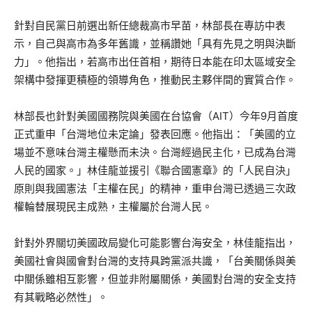
針對自民黨日前選出新任總裁高市早苗，林部長在專訪中表
示，自己與高市為多年舊識，並稱讚她「具有先見之明與決斷
力」。他指出，若高市出任首相，期待日本能在印太區域安全
架構中發揮更積極的領導角色，推動民主夥伴間的實質合作。
林部長也針對美國國務院與美國在台協會（AIT）今年9月首度
正式重申「台灣地位未定論」發表回應。他指出：「美國的立
場並不意味台灣主權懸而未決。台灣經過民主化，已成為台灣
人民的國家。」林佳龍並援引《聯合國憲章》的「人民自決」
原則與我國憲法「主權在民」的精神，重申台灣已透過三次政
權輪替展現民主成熟，主權屬於台灣人民。
針對外界關切美國政局變化可能影響台海安全，林佳龍指出，
美國社會與國會對台灣的支持具跨黨派共識，「台美關係與美
中關係雖相互影響，但並非附屬關係，美國對台灣的安全支持
有其戰略必然性」。