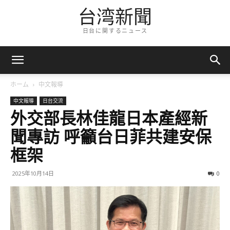
台湾新聞
日台に関するニュース
ホーム
中文報導
中文報導
日台交流
外交部長林佳龍日本產經新
聞專訪 呼籲台日菲共建安保
框架
2025年10月14日
0