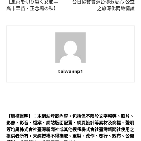
【風雨を切り裂く女舵手――
台日協賛會返台傳遞愛心 公益
高市早苗、正念場の秋】
之旅深化兩地情誼
taiwannp1
【版權聲明】：本網站登載內容，包括但不限於文字報導、照片、
影像、影音、檔案、網站版面配置、網頁設計等素材及商標、聲明
等均屬株式會社臺灣新聞社或其他授權株式會社臺灣新聞社使用之
提供者所有，未經授權不得擷取、重製、改作、發行、散布、公開