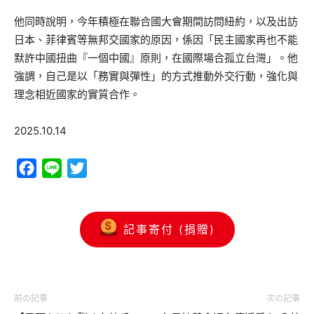
他同時說明，今年積極在聯合國大會期間訪問紐約，以及出訪
日本、菲律賓等無邦交國家的原因，係因「民主國家再也不能
默許中國扭曲『一個中國』原則，在國際場合孤立台灣」。他
強調，自己是以「務實與彈性」的方式推動外交行動，強化與
理念相近國家的實質合作。
2025.10.14
Facebook
Line
Twitter
記事寄付 (捐贈)
前の記事
次の記事