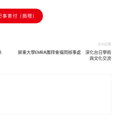
記事寄付 (捐贈)
次の記事
熱
屏東大學EMBA團拜會福岡辦事處 深化台日學術
與文化交流