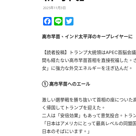
2025年11月3日
Facebook
Line
Twitter
高市早苗、インド太平洋のキープレイヤーに
【読者投稿】トランプ大統領はAPEC首脳会
間も経たない高市早苗首相を直接祝福した。
女」に強力な外交エネルギーを注ぎ込んだ。
① 高市早苗へのエール
激しい選挙戦を勝ち抜いて首相の座についた
く帰国してトランプを迎えた。
二人は「安倍効果」もあって意気投合。トラ
「日本はアメリカにとって最高レベルの同盟
日本のそばにいます。」