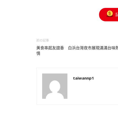
前の記事
美食串起友誼香 白浜台灣夜市展現滿滿台味
情
taiwannp1