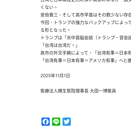
くない。
安倍晋三、そして高市早苗はその数少ない存
今回、トランプの強力なバックアップによっ
る形となった。
トランプは「米中首脳会談（トランプ・習会
「台湾は台湾だ。」
高市の外交手腕によって、「台湾有事＝日本
「台湾有事＝日本有事＝アメリカ有事」へと
2025年11月1日
医療法人輝生医院理事長 大田一博敬具
Facebook
Line
Twitter