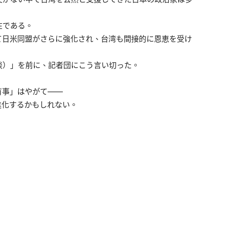
在である。
て日米同盟がさらに強化され、台湾も間接的に恩恵を受け
談）」を前に、記者団にこう言い切った。
有事」はやがて——
進化するかもしれない。