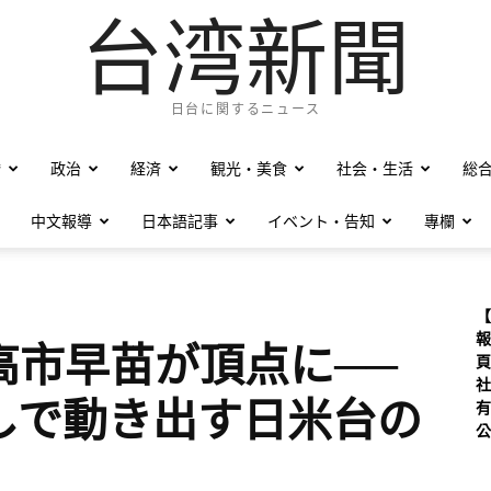
台湾新聞
日台に関するニュース
僑
政治
経済
観光・美食
社会・生活
総
中文報導
日本語記事
イベント・告知
專欄
【
報
高市早苗が頂点に──
頁
社
しで動き出す日米台の
有
公