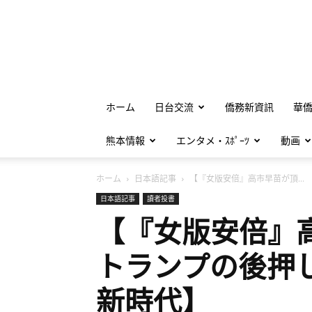
ホーム
日台交流
僑務新資訊
華
熊本情報
エンタメ・ｽﾎﾟｰﾂ
動画
ホーム
日本語記事
【『女版安倍』高市早苗が頂...
日本語記事
讀者投書
【『女版安倍』
トランプの後押
新時代】