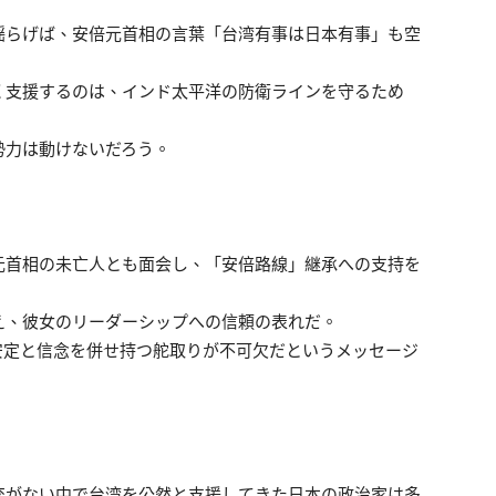
揺らげば、安倍元首相の言葉「台湾有事は日本有事」も空
く支援するのは、インド太平洋の防衛ラインを守るため
勢力は動けないだろう。
元首相の未亡人とも面会し、「安倍路線」継承への支持を
え、彼女のリーダーシップへの信頼の表れだ。
安定と信念を併せ持つ舵取りが不可欠だというメッセージ
交がない中で台湾を公然と支援してきた日本の政治家は多