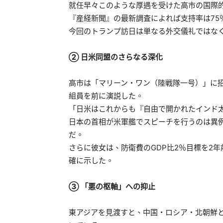
就任早々このような厚遇を受けた高市の国際
『産経新聞』の最新調査によれば支持率は75
今回のトランプ訪日は単なる外交儀礼ではな
② 日米同盟のさらなる深化
高市は「マリーン・ワン（陸戦隊一号）」に
組員を前に演説した。
「日米はこれからも『自由で開かれたインド
日本の首相が米軍艦でスピーチを行うのは異
だ。
さらに彼女は、防衛費のGDP比2％目標を2
確に示した。
③ 「悪の枢軸」への抑止
東アジアを見渡すと、中国・ロシア・北朝鮮