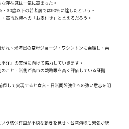
的な存在感は一気に高まった。
％、30歳以下の若者層では90％に達したという。
く、高市政権への「お墨付き」と言えるだろう。
招かれ、米海軍の空母ジョージ・ワシントンに乗艦し、乗
太平洋』の実現に向けて協力していきます。」
例のこと。米側が高市の戦略眼を高く評価している証拠
年前倒しで実現すると宣言。日米同盟強化への強い意志を明
という核保有国が不穏な動きを見せ、台湾海峡も緊張が続