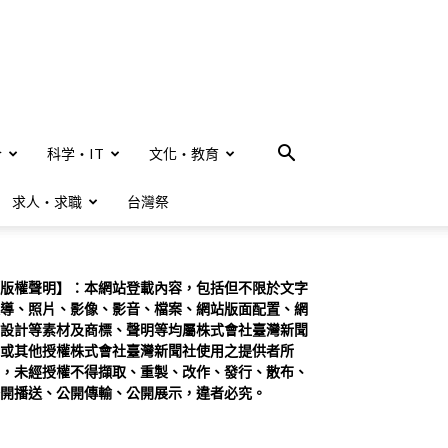
合
科学・IT
文化・教育
求人・求職
台灣祭
版權聲明】：本網站登載內容，包括但不限於文字
導、照片、影像、影音、檔案、網站版面配置、網
設計等素材及商標、聲明等均屬株式會社臺灣新聞
或其他授權株式會社臺灣新聞社使用之提供者所
，未經授權不得擷取、重製、改作、發行、散布、
開播送、公開傳輸、公開展示，違者必究。