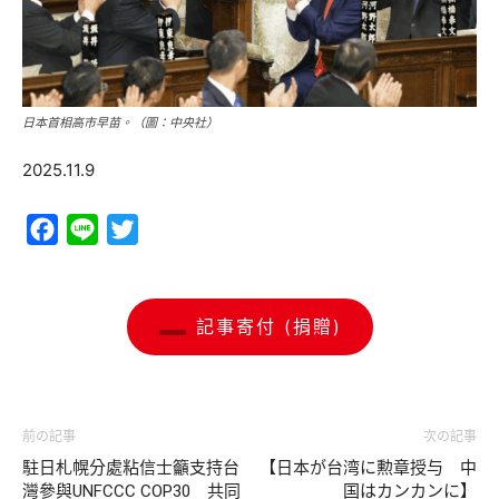
日本首相高市早苗。（圖：中央社）
2025.11.9
Facebook
Line
Twitter
記事寄付 (捐贈)
前の記事
次の記事
駐日札幌分處粘信士籲支持台
【日本が台湾に勲章授与 中
灣參與UNFCCC COP30 共同
国はカンカンに】