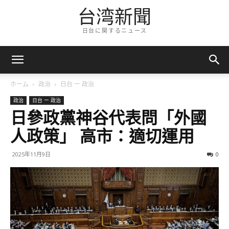
台湾新聞
日台に関するニュース
ホーム
政治
日台 ー 政治
政治
日台 ー 政治
日參政黨神谷代表問「外國
人政策」 高市：適切運用
2025年11月9日
0