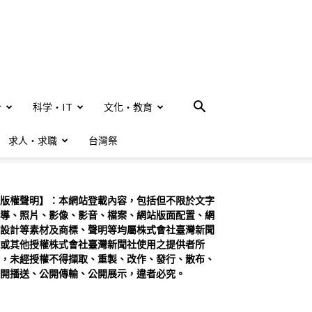
合
科学・IT
文化・教育
求人・求職
台灣祭
版權聲明】：本網站登載內容，包括但不限於文字
導、照片、影像、影音、檔案、網站版面配置、網
設計等素材及商標、聲明等均屬株式會社臺灣新聞
或其他授權株式會社臺灣新聞社使用之提供者所
，未經授權不得擷取、重製、改作、發行、散布、
開播送、公開傳輸、公開展示，違者必究。