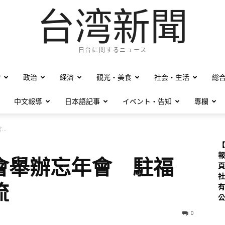
台湾新聞
日台に関するニュース
僑
政治
経済
観光・美食
社会・生活
総
中文報導
日本語記事
イベント・告知
專欄
..
【
報
會舉辦忘年會 駐福
頁
社
流
有
公
0