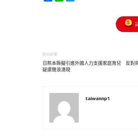
前の記事
日熊本縣擬引進外國人力支援家庭育兒 反對
疑慮聲浪湧現
taiwannp1