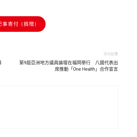
記事寄付 (捐贈)
次の記事
與
第9屆亞洲地方議員論壇在福岡舉行 八國代表出
席推動「One Health」合作宣言