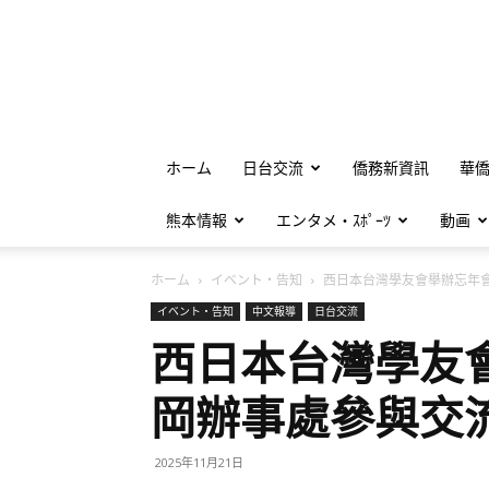
ホーム
日台交流
僑務新資訊
華
熊本情報
エンタメ・ｽﾎﾟｰﾂ
動画
ホーム
イベント・告知
西日本台灣學友會舉辦忘年會.
イベント・告知
中文報導
日台交流
西日本台灣學友
岡辦事處參與交
2025年11月21日