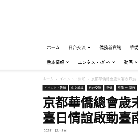
ホーム
日台交流
僑務新資訊
華
熊本情報
エンタメ・ｽﾎﾟｰﾂ
動画
ホーム
イベント・告知
京都華僑總會歲末聯歡 政要..
イベント・告知
中文報導
日台交流
華僑
華僑 ー 関西
京都華僑總會歲
臺日情誼啟動臺
2025年12月8日