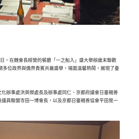
4日，在魏會長經營的餐廳「一之船入」盛大舉辦歲末聯歡
邀請多位政界與僑界貴賓共襄盛舉，場面溫馨熱鬧，展現了臺
文化辦事處洪英傑處長及辦事處同仁、京都府議會日臺親善
善議員聯盟寺田一博會長，以及京都日臺親善協會平田晃一