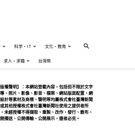
合
科学・IT
文化・教育
求人・求職
台灣祭
版權聲明】：本網站登載內容，包括但不限於文字
導、照片、影像、影音、檔案、網站版面配置、網
設計等素材及商標、聲明等均屬株式會社臺灣新聞
或其他授權株式會社臺灣新聞社使用之提供者所
，未經授權不得擷取、重製、改作、發行、散布、
開播送、公開傳輸、公開展示，違者必究。