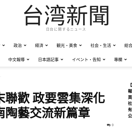
台湾新聞
日台に関するニュース
僑
政治
経済
観光・美食
社会・生活
総
中文報導
日本語記事
イベント・告知
專欄
.
【
報
末聯歡 政要雲集深化
頁
社
南陶藝交流新篇章
有
公
0