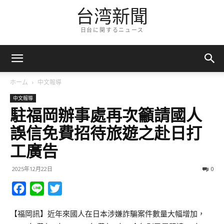
台湾新聞
日台に関するニュース
ホーム
中文報導
中文報導
駐福岡辦事處再次籲請國人
誤信免費招待旅遊之赴日打
工廣告
2025年12月22日
0
Facebook
Line
Twitter
【福岡訊】近年來國人在日本涉嫌詐騙案件數量大幅增加，