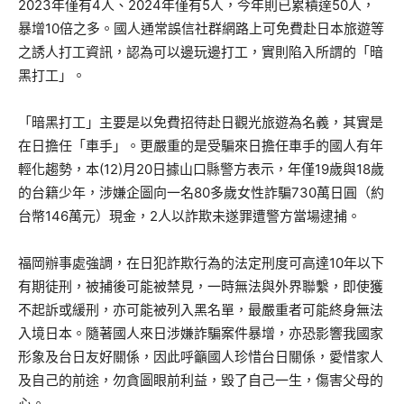
2023年僅有4人、2024年僅有5人，今年則已累積達50人，
暴增10倍之多。國人通常誤信社群網路上可免費赴日本旅遊等
之誘人打工資訊，認為可以邊玩邊打工，實則陷入所謂的「暗
黑打工」。
「暗黑打工」主要是以免費招待赴日觀光旅遊為名義，其實是
在日擔任「車手」。更嚴重的是受騙來日擔任車手的國人有年
輕化趨勢，本(12)月20日據山口縣警方表示，年僅19歲與18歲
的台籍少年，涉嫌企圖向一名80多歲女性詐騙730萬日圓（約
台幣146萬元）現金，2人以詐欺未遂罪遭警方當場逮捕。
福岡辦事處強調，在日犯詐欺行為的法定刑度可高達10年以下
有期徒刑，被捕後可能被禁見，一時無法與外界聯繫，即使獲
不起訴或緩刑，亦可能被列入黑名單，最嚴重者可能終身無法
入境日本。隨著國人來日涉嫌詐騙案件暴增，亦恐影響我國家
形象及台日友好關係，因此呼籲國人珍惜台日關係，愛惜家人
及自己的前途，勿貪圖眼前利益，毀了自己一生，傷害父母的
心。