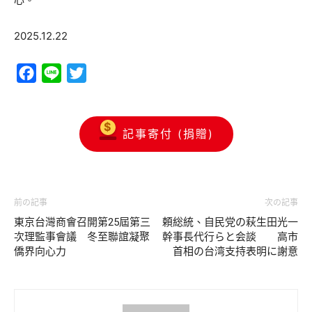
2025.12.22
Facebook
Line
Twitter
記事寄付 (捐贈)
前の記事
次の記事
東京台灣商會召開第25屆第三
頼総統、自民党の萩生田光一
次理監事會議 冬至聯誼凝聚
幹事長代行らと会談 高市
僑界向心力
首相の台湾支持表明に謝意