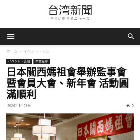
台湾新聞
日台に関するニュース
ホーム
イベント・告知
イベント・告知
中文報導
日本關西媽祖會舉辦監事會
暨會員大會、新年會 活動圓
滿順利
2026年1月23日
0