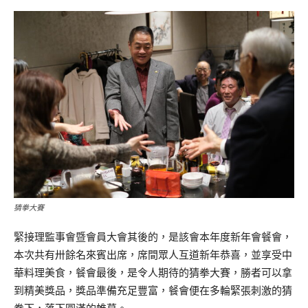
猜拳大賽
緊接理監事會暨會員大會其後的，是該會本年度新年會餐會，
本次共有卅餘名來賓出席，席間眾人互道新年恭喜，並享受中
華料理美食，餐會最後，是令人期待的猜拳大賽，勝者可以拿
到精美獎品，獎品準備充足豐富，餐會便在多輪緊張刺激的猜