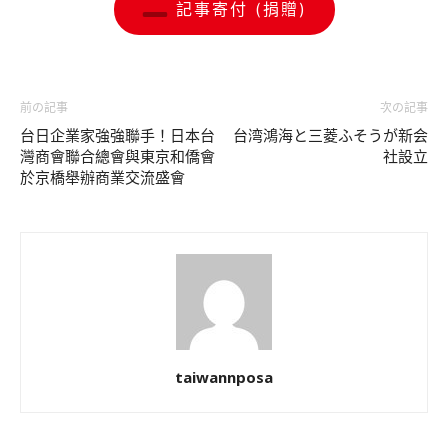
記事寄付 (捐贈)
前の記事
次の記事
台日企業家強強聯手！日本台
台湾鴻海と三菱ふそうが新会
灣商會聯合總會與東京和僑會
社設立
於京橋舉辦商業交流盛會
taiwannposa