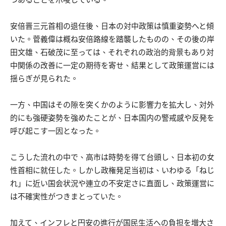
安倍晋三元首相の退任後、日本の対中政策は慎重姿勢へと傾
いた。菅義偉は概ね安倍路線を踏襲したものの、その後の岸
田文雄、石破茂に至っては、それぞれの政治的背景もあり対
中関係の改善に一定の期待を寄せ、結果として政策運営には
揺らぎが見られた。
一方、中国はその隙を突くかのように影響力を拡大し、対外
的にも強硬姿勢を強めたことが、日本国内の警戒感や反発を
呼び起こす一因となった。
こうした流れの中で、高市は時勢を得て台頭し、日本初の女
性首相に就任した。しかし政権発足当初は、いわゆる「ねじ
れ」に近い国会状況や連立の不安定さに直面し、政策運営に
は不確実性がつきまとっていた。
加えて、インフレと円安の進行が国民生活への負担を増大さ