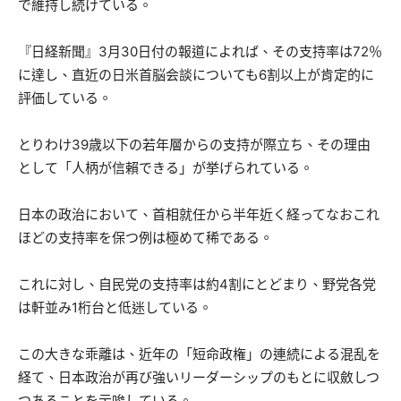
で維持し続けている。
『日経新聞』3月30日付の報道によれば、その支持率は72％
に達し、直近の日米首脳会談についても6割以上が肯定的に
評価している。
とりわけ39歳以下の若年層からの支持が際立ち、その理由
として「人柄が信賴できる」が挙げられている。
日本の政治において、首相就任から半年近く経ってなおこれ
ほどの支持率を保つ例は極めて稀である。
これに対し、自民党の支持率は約4割にとどまり、野党各党
は軒並み1桁台と低迷している。
この大きな乖離は、近年の「短命政権」の連続による混乱を
経て、日本政治が再び強いリーダーシップのもとに収斂しつ
つあることを示唆している。