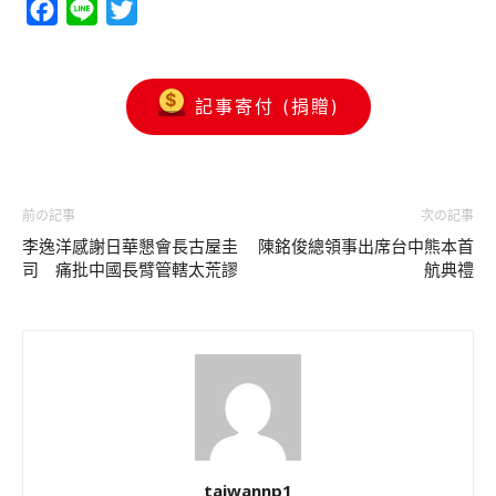
Facebook
Line
Twitter
記事寄付 (捐贈)
前の記事
次の記事
李逸洋感謝日華懇會長古屋圭
陳銘俊總領事出席台中熊本首
司 痛批中國長臂管轄太荒謬
航典禮
taiwannp1