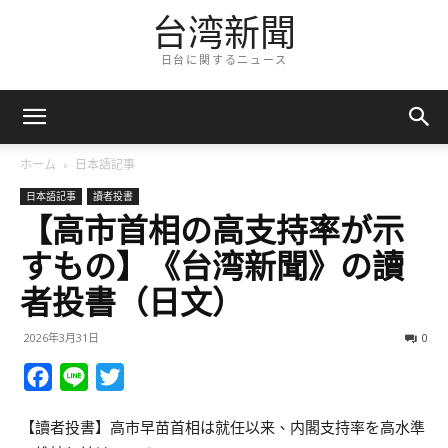
台湾新聞
日台に関するニュース
ホーム
日本語記事
日本語記事
讀者投書
【高市首相の高支持率が示
すもの】《台湾新聞》の讀
者投書（日文）
2026年3月31日
0
Facebook
Line
Twitter
【讀者投書】高市早苗首相は就任以来、内閣支持率を高水準