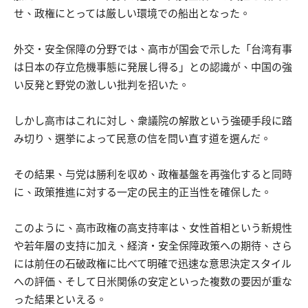
せ、政権にとっては厳しい環境での船出となった。
外交・安全保障の分野では、高市が国会で示した「台湾有事
は日本の存立危機事態に発展し得る」との認識が、中国の強
い反発と野党の激しい批判を招いた。
しかし高市はこれに対し、衆議院の解散という強硬手段に踏
み切り、選挙によって民意の信を問い直す道を選んだ。
その結果、与党は勝利を収め、政権基盤を再強化すると同時
に、政策推進に対する一定の民主的正当性を確保した。
このように、高市政権の高支持率は、女性首相という新規性
や若年層の支持に加え、経済・安全保障政策への期待、さら
には前任の石破政権に比べて明確で迅速な意思決定スタイル
への評価、そして日米関係の安定といった複数の要因が重な
った結果といえる。