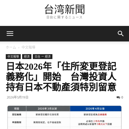
台湾新聞
日台に関するニュース
ホーム
中文報導
中文報導
経済
日台 ー 経済
日本2026年「住所変更登記
義務化」開始 台灣投資人
持有日本不動產須特別留意
2026年5月19日
0