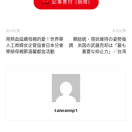
記事寄付 (捐贈)
前の記事
次の記事
用熱血延續母親的愛！世界華
頼総統、現状維持の姿勢強
人工商婦女企管協會日本分會
調 米国の武器売却は「最も
舉辦母親節溫馨獻血活動
重要な抑止力」／台湾
taiwannp1