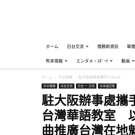
ホーム
日台交流
僑務新資訊
華
熊本情報
エンタメ・ｽﾎﾟｰﾂ
動画
ホーム
中文報導
駐大阪辦事處攜手TCML大...
中文報導
日台交流
日台 ー 交流
日本語記事
駐大阪辦事處攜手
台灣華語教室 
曲推廣台灣在地