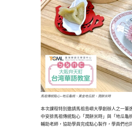
馬祖傳統點心~地瓜龜桃、黃金地瓜餃、潤餅米時
本次課程特別邀請馬祖島嶼大學創辦人之一董
中安排馬祖傳統點心「潤餅米時」與「地瓜龜
輔助老師，協助學員完成點心製作，學員們也