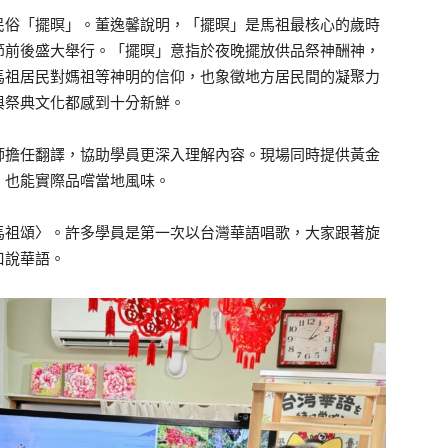
民俗「擺暝」。董逸馨說明，「擺暝」是馬祖最核心的歲時
節前後盛大舉行。「擺暝」意指於夜晚擺放供品祭神酬神，
馬祖居民對媽祖等神明的信仰，也象徵地方居民間的凝聚力
與祭典文化都感到十分新鮮。
師擔任翻譯，協助學員更深入理解內容。現場同時提供黃金
，也能實際品嚐當地風味。
馬祖頌〉。許多學員是第一次以台灣華語唱歌，大家跟著旋
口說華語。