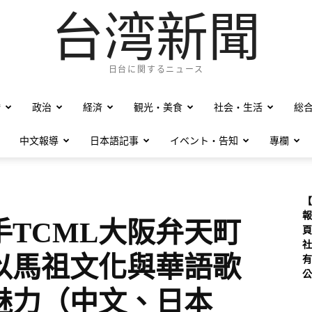
台湾新聞
日台に関するニュース
僑
政治
経済
観光・美食
社会・生活
総
中文報導
日本語記事
イベント・告知
專欄
【
報
TCML大阪弁天町
頁
社
以馬祖文化與華語歌
有
公
魅力（中文、日本