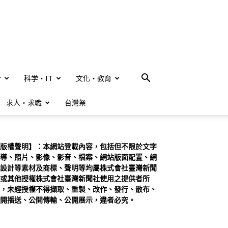
合
科学・IT
文化・教育
求人・求職
台灣祭
版權聲明】：本網站登載內容，包括但不限於文字
導、照片、影像、影音、檔案、網站版面配置、網
設計等素材及商標、聲明等均屬株式會社臺灣新聞
或其他授權株式會社臺灣新聞社使用之提供者所
，未經授權不得擷取、重製、改作、發行、散布、
開播送、公開傳輸、公開展示，違者必究。