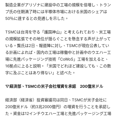
製造企業がアリゾナに建設中の工場の規模を倍増し、トラン
プ氏の任期満了時には半導体市場における米国のシェアは
50％に達するとの見通しを示した。
TSMCは台湾を守る「護国神山」と考えられており、米工場
の規模拡張でその地位が揺らぐことを懸念する声が上がって
いる。龔氏は2日、報道陣に対し、TSMCが現在公表してい
る計画によれば、国内の工場は稼働中と計画中のウエハー工
場に先進パッケージング技術「CoWoS」工場を加えると、
16拠点に上ると説明。「米国でどれほど建設しても、この数
字に及ぶことはあり得ない」と述べた。
▽経済部、TSMCの米子会社増資を承認 200億米ドル
経済部（経済省）投資審議司は同日、TSMCが米子会社に
200億米ドル（約3兆2000億円）の増資を行うことを承認し
た。資金は12インチウエハー工場と先進パッケージング工場