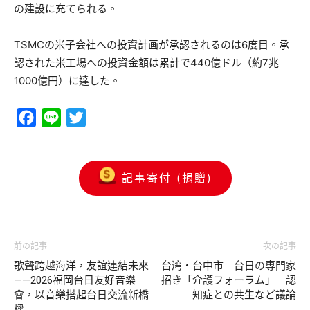
の建設に充てられる。
TSMCの米子会社への投資計画が承認されるのは6度目。承
認された米工場への投資金額は累計で440億ドル（約7兆
1000億円）に達した。
Facebook
Line
Twitter
記事寄付 (捐贈)
前の記事
次の記事
歌聲跨越海洋，友誼連結未來
台湾・台中市 台日の専門家
——2026福岡台日友好音樂
招き「介護フォーラム」 認
會，以音樂搭起台日交流新橋
知症との共生など議論
樑