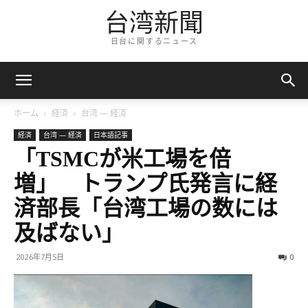
台湾新聞
日台に関するニュース
ホーム
経済
台湾 — 経済
経済
台湾 — 経済
日本語記事
「TSMCが米工場を倍
増」 トランプ氏発言に経
済部長「台湾工場の数には
及ばない」
2026年7月5日
0