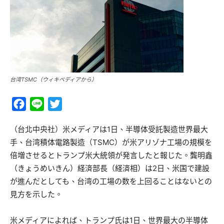
台湾TSMC（ウィキペディアから）
Facebook
Line
Twitter
（台北中央社）米メディアは1日、半導体受託製造世界最大
手、台湾積体電路製造（TSMC）が米アリゾナ工場の規模を
倍増させるとトランプ米大統領が発言したと報じた。龔明鑫
（きょうめいきん）経済部長（経済相）は2日、米国で建設
が進んだとしても、台湾の工場の数を上回ることはないとの
見方を示した。
米メディアによれば、トランプ氏は1日、世界最大の半導体