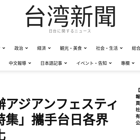
台湾新聞
日台に関するニュース
僑
政治
経済
観光・美食
社会・生活
総
中文報導
日本語記事
イベント・告知
專欄
【
報
辦アジアンフェスティ
頁
社
特集」攜手台日各界
有
公
化