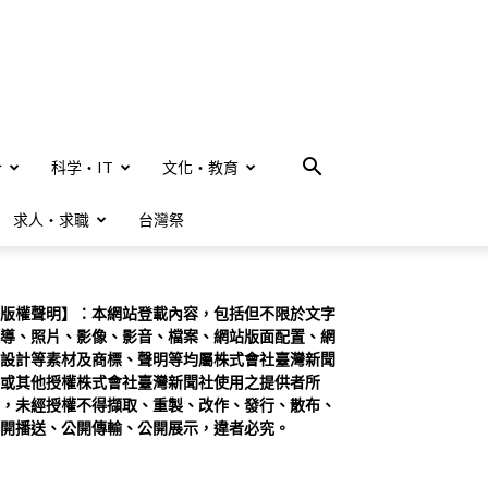
合
科学・IT
文化・教育
求人・求職
台灣祭
版權聲明】：本網站登載內容，包括但不限於文字
導、照片、影像、影音、檔案、網站版面配置、網
設計等素材及商標、聲明等均屬株式會社臺灣新聞
或其他授權株式會社臺灣新聞社使用之提供者所
，未經授權不得擷取、重製、改作、發行、散布、
開播送、公開傳輸、公開展示，違者必究。