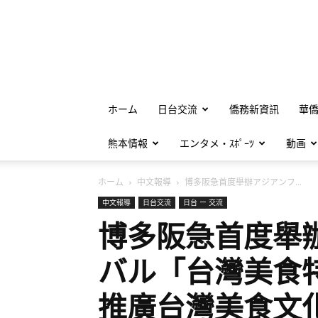
ホーム
日台交流
僑務新資訊
華
熊本情報
エンタメ・ｽﾎﾟｰﾂ
動画
ホーム
中文報導
博多阪急首度舉辦アジアンフ...
中文報導
日台交流
日台 ー 交流
博多阪急首度舉
バル「台灣美食
推廣台灣美食文