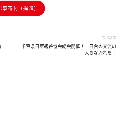
記事寄付 (捐贈)
次の記事
會
千葉県日華親善協会総会開催！ 日台の交流の
大きな流れを！