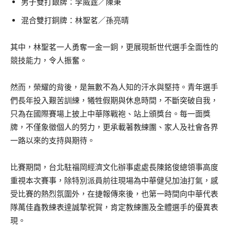
男子雙打銀牌：李威霆／陳秉
混合雙打銅牌：林聖茗／孫亮晴
其中，林聖茗一人勇奪一金一銅，更展現新世代選手全面性的
競技能力，令人振奮。
然而，榮耀的背後，是無數不為人知的汗水與堅持。青年選手
們長年投入艱苦訓練，犧牲假期與休息時間，不斷突破自我，
只為在國際賽場上披上中華隊戰袍、站上頒獎台。每一面獎
牌，不僅象徵個人的努力，更承載著教練團、家人及社會各界
一路以來的支持與期待。
比賽期間，台北駐福岡經濟文化辦事處處長陳銘俊總領事高度
重視本次賽事，除特別派員前往現場為中華健兒加油打氣，感
受比賽的熱烈氛圍外，在捷報傳來後，也第一時間向中華代表
隊萬佳鑫教練表達誠摯祝賀，肯定教練團及全體選手的優異表
現。