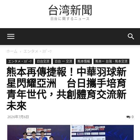
台湾新聞
日台に関するニュース
ホーム
エンタメ・ｽﾎﾟｰﾂ
エンタメ・ｽﾎﾟｰﾂ
日台交流
日台 ー 交流
熊本情報
熊本ー 台灣．熊本交流
熊本再傳捷報！中華羽球新
星閃耀亞洲 台日攜手培育
青年世代，共創體育交流新
未來
2026年7月6日
0