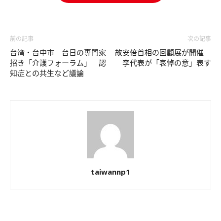
前の記事
次の記事
台湾・台中市 台日の専門家
故安倍首相の回顧展が開催
招き「介護フォーラム」 認
李代表が「哀悼の意」表す
知症との共生など議論
taiwannp1