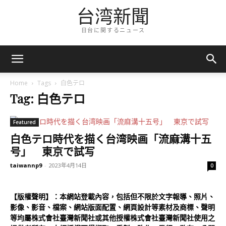
台湾新聞
日台に関するニュース
Home
Tags
白色テロ
Tag: 白色テロ
Featured
白色テロ時代を描く台湾映画「流麻溝十五
号」 東京で試写
taiwannp9
-
2023年4月14日
0
【版權聲明】：本網站登載內容，包括但不限於文字報導、照片、
影像、影音、檔案、網站版面配置、網頁設計等素材及商標、聲明
等均屬株式會社臺灣新聞社或其他授權株式會社臺灣新聞社使用之