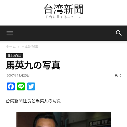
台湾新聞
日台に関するニュース
ホーム
日本語記事
日本語記事
馬英九の写真
2007年11月25日
0
Facebook
Line
Twitter
台湾新聞社長と馬英九の写真