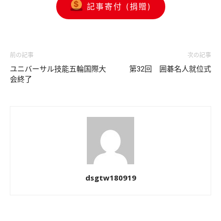
記事寄付 (捐贈)
前の記事
次の記事
ユニバーサル技能五輪国際大
第32回 囲碁名人就位式
会終了
dsgtw180919