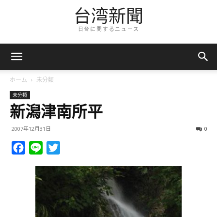
台湾新聞
日台に関するニュース
ホーム
未分類
未分類
新潟津南所平
2007年12月31日
0
Facebook
Line
Twitter