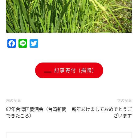
Facebook
Line
Twitter
記事寄付 (捐贈)
前の記事
次の記事
87年台湾国慶酒会（台湾新聞
新年あけましておめでとうご
できたごろ）
ざいます