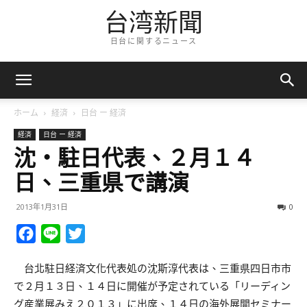
台湾新聞
日台に関するニュース
ホーム
経済
日台 ー 経済
経済
日台 ー 経済
沈・駐日代表、２月１４
日、三重県で講演
2013年1月31日
0
Facebook
Line
Twitter
台北駐日経済文化代表処の沈斯淳代表は、三重県四日市市
で２月１３日、１４日に開催が予定されている「リーディン
グ産業展みえ２０１３」に出席、１４日の海外展開セミナー