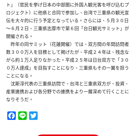
ト」（官民を挙げ日本の中部圏に外国人観光客を呼び込むプ
ロジェクト）に他県と合同で参加し、台湾で三重県の観光宣
伝を大々的に行う予定となっている。さらには、５月３０日
～６月２日、三重県志摩市で第６回「台日観光サミット」が
開催される。
昨年の同サミット（花蓮開催）では、双方間の年間訪問者
数３００万人を目標として掲げたが、平成２４年は、残念な
がら約１万人足りなかった。平成２５年は日台双方で「３０
０万人達成」を目指すことになり、三重県もその一翼を担う
ことになる。
沈斯淳代表の三重県訪問で、台湾と三重県双方が、投資、
産業連携および各分野での連携をより一層深めて行くことに
なりそうだ。
Facebook
Line
Twitter