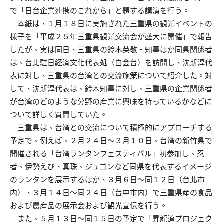
で「日台企業連携のこれから」と題する講演を行う。
本紙は、１月１８日に実施された三重県の観光イベントの
様子を「平成２５年三重県観光交流会が盛大に開催」で報告
したが、実は同日、三重県の鈴木英敬・知事ほか同県関係者
は、台北駐日経済文化代表処（白金台）を訪問し、沈斯淳代
表に対し、三重県の台湾との交流施策について紹介した。対
して、沈斯淳代表は、鈴木知事に対し、三重県の企業関係者
が台湾のどのような分野の産業に興味を持っているかなどに
ついて詳しく質問していた。
三重県は、台湾との交流について積極的にアプローチする
予定で、例えば、２月２４日～３月１０日、台湾の新竹県で
開催される「台湾ランタンフェスティバル」初参加し、忍
者、伊勢えび、真珠、ジュゴンなど同県を代表するイメージ
のランタンを展示するほか、３月６日～同１２日（台北市
内）、３月１４日～同２４日（台中市内）で三重県産の食品
および農産品の展示会および観光宣伝を行う。
また、５月１３日～同１５日の予定で「昇龍道プロジェク