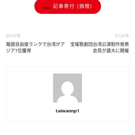
記事寄付 (捐贈)
前の記事
次の記事
報道自由度ランクで台湾がア
宝塚歌劇団台湾公演制作発表
ジア1位獲得
会見が盛大に開催
taiwannp1