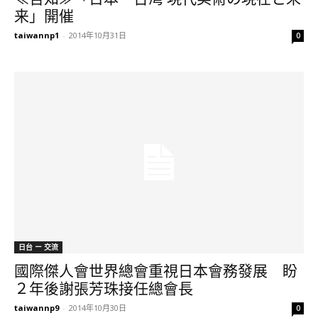
来」開催
taiwannp1
-
2014年10月31日
0
日台 ー 交流
國際傑人會世界總會重視日本會務發展 盼
２年後謝張芳珠接任總會長
taiwannp9
-
2014年10月30日
0