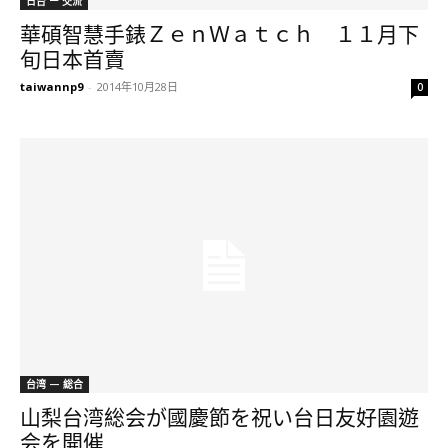
日台 ー 交流
華碩智慧手錶ＺｅｎＷａｔｃｈ １１月下
旬日本首賣
taiwannp9
-
2014年10月28日
0
台湾 — 総合
山梨台湾総会が國慶節を祝い台日友好園遊
会を開催