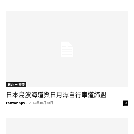
日台 ー 交流
日本島波海道與日月潭自行車道締盟
taiwannp9
-
2014年10月30日
0