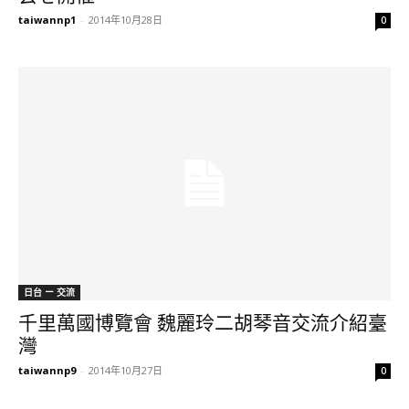
taiwannp1
-
2014年10月28日
0
日台 ー 交流
千里萬國博覽會 魏麗玲二胡琴音交流介紹臺
灣
taiwannp9
-
2014年10月27日
0