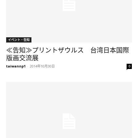
イベント・告知
≪告知≫プリントザウルス 台湾日本国際
版画交流展
taiwannp1
-
2014年10月30日
0