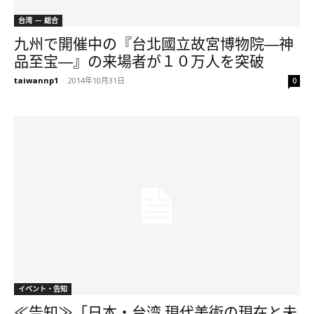
台湾 — 総合
九州で開催中の『台北國立故宮博物院―神
品至宝―』の来場者が１０万人を突破
taiwannp1
-
2014年10月31日
0
イベント・告知
≪告知≫「日本・台湾 現代美術の現在と未