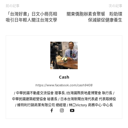
前の記事
次の記事
「台灣好書」日文小冊亮相
關東僑胞辦素食聚餐 盼助環
吸引日年輕人關注台灣文學
保減碳促健康養生
Cash
https://www.facebook.com/cash9408
/ 中華民國不動產交流協會 理事長 /台灣國際房地產博覽會 執行長 /
中華民國建築經營協會 秘書長 / 日本台灣新聞台灣代表處 代表取締役
/ 維特利行銷商業有限公司 總經理 / 林口Victory 商務中心 中心長