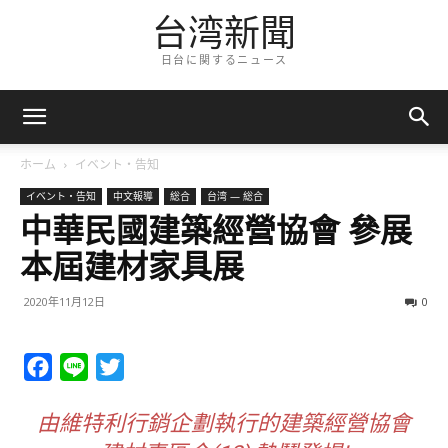
台湾新聞
日台に関するニュース
ホーム
イベント・告知
イベント・告知
中文報導
総合
台湾 — 総合
中華民國建築經營協會 參展
本屆建材家具展
2020年11月12日
0
Facebook
Line
Twitter
由維特利行銷企劃執行的建築經營協會