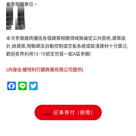
會等相關單位。
御
統
加
宗
喜
能
月
鉅
宸
亞
建
國
艾
沃
城
光
宏
有
資
設
際
克
特
鄉
窯
科
限
訊
/
/
本次參展廠商攘括各個建築相關領域無論從公共藝術,建築設
思
奇
形
陳
技
公
工
月
川
/
綠
象
計,綠建築,物聯網及自動控制或空氣系統或裝潢建材十分廣泛,
萬
司
業
光
盈
澄
色
協
富
窯
工
歡迎各界利用13-15號至世貿一館A區參觀!
毓
環
會/
的
業
設
境
育
貓
計
成
頭
(內容由 維特利行銷商業有限公司提供)
社
鷹
會
福
Facebook
Line
Twitter
利
基
金
會
記事寄付 (捐贈)