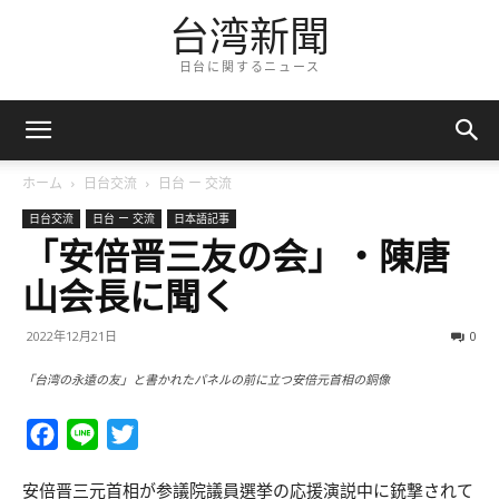
台湾新聞
日台に関するニュース
ホーム
日台交流
日台 ー 交流
日台交流
日台 ー 交流
日本語記事
「安倍晋三友の会」・陳唐
山会長に聞く
2022年12月21日
0
「台湾の永遠の友」と書かれたパネルの前に立つ安倍元首相の銅像
Facebook
Line
Twitter
安倍晋三元首相が参議院議員選挙の応援演説中に銃撃されて