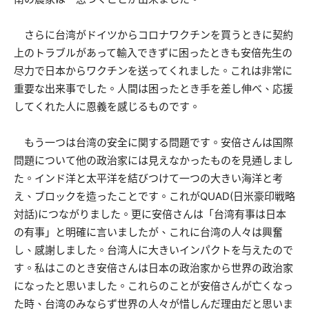
さらに台湾がドイツからコロナワクチンを買うときに契約
上のトラブルがあって輸入できずに困ったときも安倍先生の
尽力で日本からワクチンを送ってくれました。これは非常に
重要な出来事でした。人間は困ったとき手を差し伸べ、応援
してくれた人に恩義を感じるものです。
もう一つは台湾の安全に関する問題です。安倍さんは国際
問題について他の政治家には見えなかったものを見通しまし
た。インド洋と太平洋を結びつけて一つの大きい海洋と考
え、ブロックを造ったことです。これがQUAD(日米豪印戦略
対話)につながりました。更に安倍さんは「台湾有事は日本
の有事」と明確に言いましたが、これに台湾の人々は興奮
し、感謝しました。台湾人に大きいインパクトを与えたので
す。私はこのとき安倍さんは日本の政治家から世界の政治家
になったと思いました。これらのことが安倍さんが亡くなっ
た時、台湾のみならず世界の人々が惜しんだ理由だと思いま