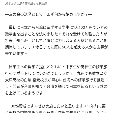
流ちょうな日本語で語った陳会長
―友の会の活動として、まず何から始めますか？―
最初に日本から台湾に留学する学生に1人100万円ていどの
奨学金を出すことを決めました。それを受けて勉強した人が
将来「知台派」として台湾と協力し合える人材となることを
期待しています。今日までに既に50人を超える人から応募が
来ています。
―留学生への奨学金提供とともに、中学生や高校生の修学旅
行をサポートしてはいかがでしょうか？ 九州でも熊本県立
大津高校の白濱 裕元校長が熱心に台湾への修学旅行を推進
し、若者が台湾を知り、台湾を通じて日本を知るという成果
を上げているようです―
100％賛成です。ぜひ実施したいと思います。11年前に野
菜検疫の問題で千葉県へ行き、森田前知事に会いましたが、