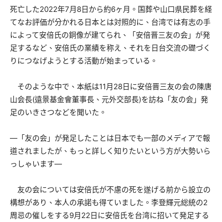
死亡した2022年7月8日から約6ヶ月。国葬や山口県民葬を経
てなお評価が分かれる日本とは対照的に、台湾では有志の手
によって安倍氏の銅像が建てられ、「安倍晋三友の会」が発
足するなど、安倍氏の業績を称え、それを日台交流の礎づく
りにつなげようとする活動が始まっている。
そのような中で、本紙は11月28日に安倍晋三友の会の陳唐
山会長(遠景基金會董事長、元外交部長)を訪ね「友の会」発
足のいきさつなどを聞いた。
―「友の会」が発足したことは日本でも一部のメディアで報
道されましたが、もっと詳しく知りたいという方が大勢いら
っしゃいます―
友の会については安倍氏が不慮の死を遂げる前から設立の
構想があり、本人の承諾も得ていました。李登輝元総統の2
周忌の催しをする9月22日に安倍氏を台湾に招いて発足する