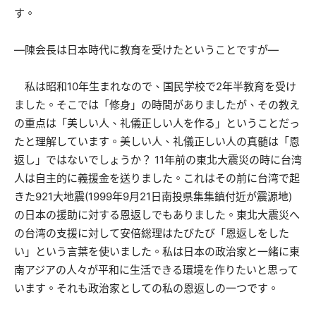
す。
―陳会長は日本時代に教育を受けたということですが―
私は昭和10年生まれなので、国民学校で2年半教育を受け
ました。そこでは「修身」の時間がありましたが、その教え
の重点は「美しい人、礼儀正しい人を作る」ということだっ
たと理解しています。美しい人、礼儀正しい人の真髄は「恩
返し」ではないでしょうか？ 11年前の東北大震災の時に台湾
人は自主的に義援金を送りました。これはその前に台湾で起
きた921大地震(1999年9月21日南投県集集鎮付近が震源地)
の日本の援助に対する恩返しでもありました。東北大震災へ
の台湾の支援に対して安倍総理はたびたび「恩返しをした
い」という言葉を使いました。私は日本の政治家と一緒に東
南アジアの人々が平和に生活できる環境を作りたいと思って
います。それも政治家としての私の恩返しの一つです。