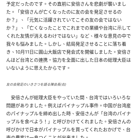
予定だったのです。その直前に安倍さんを悲劇が襲いまし
た。「安倍さんが亡くなったのに友の会を発足させるの
か？」、「元気に活躍されていてこその友の会ではない
か？」、「亡くなったことでこれまでの業績や台湾に示して
くれた友情が消えるわけではない」など、様々な意見の中で
我々も悩みました。しかし、結局発足させることに落ち着
き、10月11日に圓山大飯店で発会式を開催しました。安倍さ
んほど台湾との連携・協力を全面に出した日本の総理大臣は
いないように思えたからです。
友の会発足のいきさつを語る陳会長(右)
安倍さんが総理大臣をやっていた間、台湾ではいろいろな
問題がありました。例えばパイナップル事件。中国が台湾産
のパイナップルを締め出した時、安倍さんが「台湾のパイナ
ップルを食べよう！」と呼びかけてくれました。安倍さんの
呼びかけで日本がパイナップルを買ってくれたおかげで、台
南の農家は一息つくことが出来ました。