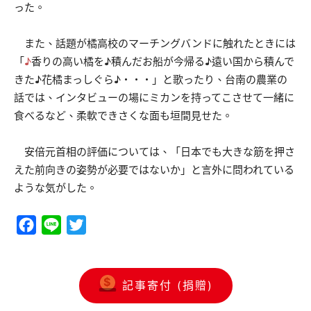
った。
また、話題が橘高校のマーチングバンドに触れたときには
「
♪
香りの高い橘を♪積んだお船が今帰る♪遠い国から積んで
きた♪花橘まっしぐら♪・・・」と歌ったり、台南の農業の
話では、インタビューの場にミカンを持ってこさせて一緒に
食べるなど、柔軟できさくな面も垣間見せた。
安倍元首相の評価については、「日本でも大きな筋を押さ
えた前向きの姿勢が必要ではないか」と言外に問われている
ような気がした。
Facebook
Line
Twitter
記事寄付 (捐贈)