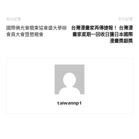
前の記事
次の記事
國際佛光會關東協會盛大舉辦
台灣漫畫家再傳捷報！ 台灣漫
會員大會暨懇親會
畫家星期一回收日獲日本國際
漫畫獎銀獎
taiwannp1