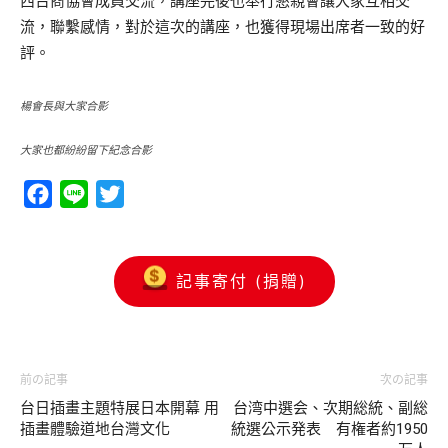
西台商協會成員交流，講座完後也舉行懇親會讓大家互相交
流，聯繫感情，對於這次的講座，也獲得現場出席者一致的好
評。
楊會長與大家合影
大家也都紛紛留下紀念合影
Facebook
Line
Twitter
記事寄付 (捐贈)
前の記事
次の記事
台日插畫主題特展日本開幕 用
台湾中選会、次期総統、副総
插畫體驗道地台灣文化
統選公示発表 有権者約1950