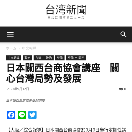
台湾新聞
日台に関するニュース
ホーム
中文報導
中文報導
政治
台湾 — 政治
華僑
華僑 ー 関西
日本關西台商協會講座 關
心台灣局勢及發展
2023年9月12日
0
日本關西台商協會舉辦講座
Facebook
Line
Twitter
【大阪／綜合報導】日本關西台商協會於9月9日舉行定期性講