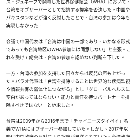
ス・ジュネーブで開幕した世界保健総会（WHA）において、
台湾をオブザーバーとして招請する提案を否決した。中国や
パキスタンなどが強く反対したことで、台湾の参加は今年も
実現しなかった。
会議で中国代表は「台湾は中国の一部であり、いかなる形式
であっても台湾地区のWHA参加には同意しない」と主張。こ
れを受けて総会は、台湾の参加を認めない判断を下した。
一方、台湾の参加を支持した国々からは反発の声も上がっ
た。パラオ代表は「台湾を排除することは世界的な疾病監視
や情報共有の弱体化につながる」とし「グローバルヘルスに
空白があってはならない。能力と責任を持つパートナーを排
除すべきではない」と訴求した。
台湾は2009年から2016年まで「チャイニーズタイペイ」名
義でWHAにオブザーバー参加していた。しかし、2017年以
降は中国政府の反対により招聘が見送られていた。台湾政府