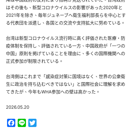
はその後も、新型コロナウイルスの影響があった2020年と
2021年を除き、毎年ジュネーブへ衛生福利部長らを中心とす
る代表団を派遣し、各国との交流や支持拡大に努めている。
台湾は新型コロナウイルス流行時に高く評価された医療・防
疫体制を保持し、評価されている一方、中国政府が「一つの
中国」原則を掲げていることを理由に、多くの国際機関への
正式参加が制限されている。
台湾側はこれまで「感染症対策に国境はなく、世界の公衆衛
生に政治を持ち込むべきではない」と国際社会に理解を求め
てきたが、今年もWHA参加への壁は高かった。
2026.05.20
Facebook
Line
Twitter