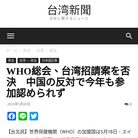
台湾新聞
日台に関するニュース
ホーム
政治
台湾 — 政治
政治
台湾 — 政治
日本語記事
WHO総会、台湾招請案を否
決 中国の反対で今年も参
加認められず
2026年5月20日
0
Facebook
Line
Twitter
【台北訊】世界保健機関（WHO）の加盟国は5月18日、スイ