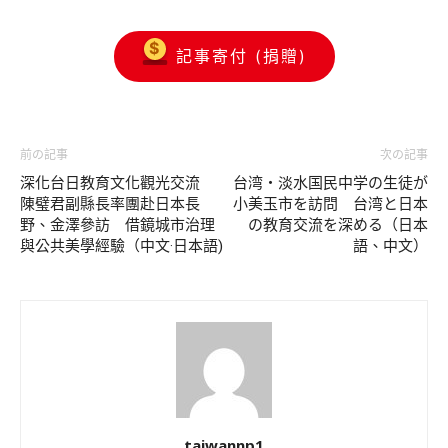
記事寄付 (捐贈)
前の記事
次の記事
深化台日教育文化觀光交流
台湾・淡水国民中学の生徒が
陳璧君副縣長率團赴日本長
小美玉市を訪問 台湾と日本
野、金澤參訪 借鏡城市治理
の教育交流を深める（日本
與公共美學經驗（中文·日本語)
語、中文）
taiwannp1