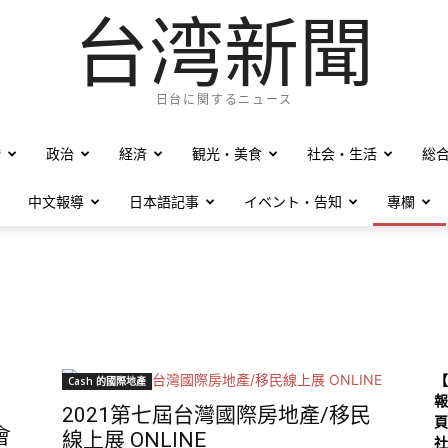
台湾新聞
日台に関するニュース
僑
政治
経済
観光・美食
社会・生活
総
中文報導
日本語記事
イベント・告知
專欄
【
Cash 的國際地產
報
2021第七屆台灣國際房地產/移民
頁
會
線上展 ONLINE
社