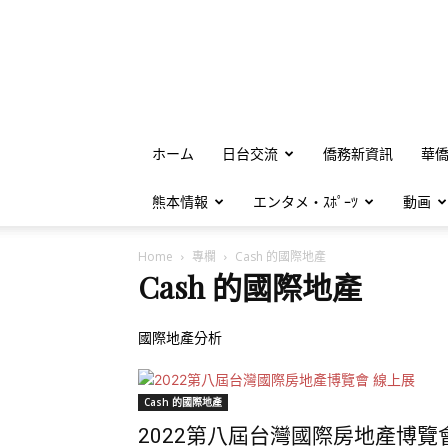
ホーム
日台交流
僑務新資訊
華
熊本情報
エンタメ・ｽﾎﾟｰﾂ
動画
Home
專欄
Cash 的國際地產
Cash 的國際地產
國際地產分析
Cash 的國際地產
2022第八屆台灣國際房地產博覽