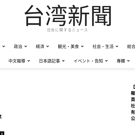
台湾新聞
日台に関するニュース
僑
政治
経済
観光・美食
社会・生活
総
中文報導
日本語記事
イベント・告知
專欄
【
報
頁
社
有
が
公
0