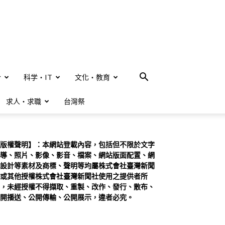
合
科学・IT
文化・教育
求人・求職
台灣祭
版權聲明】：本網站登載內容，包括但不限於文字
導、照片、影像、影音、檔案、網站版面配置、網
設計等素材及商標、聲明等均屬株式會社臺灣新聞
或其他授權株式會社臺灣新聞社使用之提供者所
，未經授權不得擷取、重製、改作、發行、散布、
開播送、公開傳輸、公開展示，違者必究。