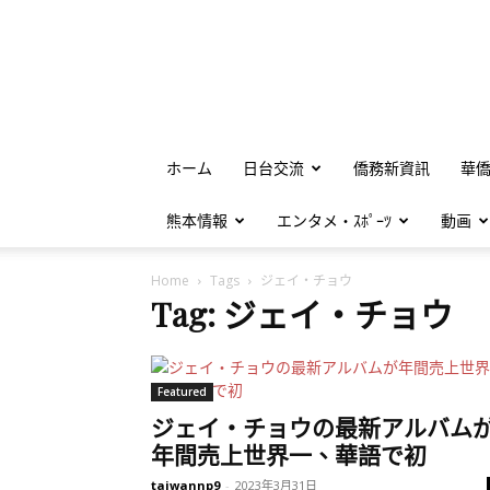
ホーム
日台交流
僑務新資訊
華
熊本情報
エンタメ・ｽﾎﾟｰﾂ
動画
Home
Tags
ジェイ・チョウ
Tag: ジェイ・チョウ
Featured
ジェイ・チョウの最新アルバム
年間売上世界一、華語で初
taiwannp9
-
2023年3月31日