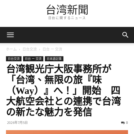
台湾新聞
日台に関するニュース
ホーム
日台交流
日台 ー 交流
日台交流
日台 ー 交流
日本語記事
台湾観光庁大阪事務所が
「台湾、無限の旅『味
（Way）』へ！」開始 四
大航空会社との連携で台湾
の新たな魅力を発信
2026年7月5日
0