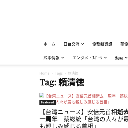
ホーム
日台交流
僑務新資訊
華
熊本情報
エンタメ・ｽﾎﾟｰﾂ
動画
Home
Tags
頼清徳
Tag: 頼清徳
Featured
【台湾ニュース】安倍元首相
逝
一周年
蔡総統「台湾の人々が
も親しみ感じる首相」