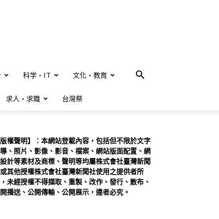
合
科学・IT
文化・教育
求人・求職
台灣祭
版權聲明】：本網站登載內容，包括但不限於文字
導、照片、影像、影音、檔案、網站版面配置、網
設計等素材及商標、聲明等均屬株式會社臺灣新聞
或其他授權株式會社臺灣新聞社使用之提供者所
，未經授權不得擷取、重製、改作、發行、散布、
開播送、公開傳輸、公開展示，違者必究。