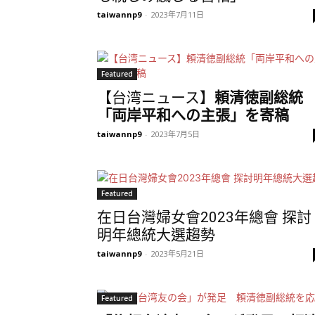
taiwannp9
-
2023年7月11日
Featured
【台湾ニュース】
頼清徳副総統
「両岸平和への主張」を寄稿
taiwannp9
-
2023年7月5日
Featured
在日台灣婦女會2023年總會 探討
明年總統大選趨勢
taiwannp9
-
2023年5月21日
Featured