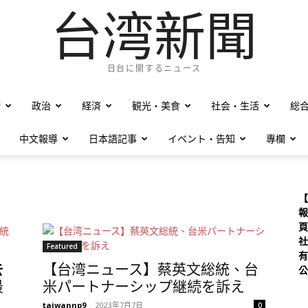
台湾新聞
日台に関するニュース
僑
政治
経済
観光・美食
社会・生活
総
中文報導
日本語記事
イベント・告知
專欄
【
報
頁
社
Featured
有
去
【台湾ニュース】蔡英文総統、台
公
最
米パートナーシップ継続を訴え
taiwannp9
-
2023年7月7日
0