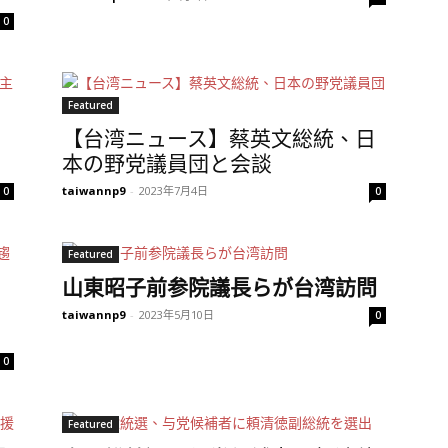
0
Featured
【台湾ニュース】蔡英文総統、日
本の野党議員団と会談
taiwannp9
-
2023年7月4日
0
0
Featured
山東昭子前参院議長らが台湾訪問
taiwannp9
-
2023年5月10日
0
0
Featured